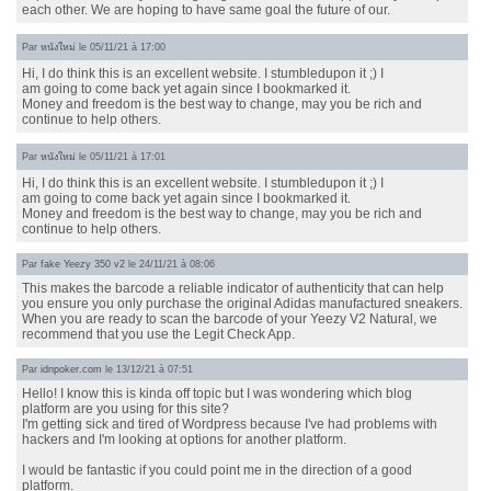
each other. We are hoping to have same goal the future of our.
Par
หนังใหม่
le 05/11/21 à 17:00
Hi, I do think this is an excellent website. I stumbledupon it ;) I
am going to come back yet again since I bookmarked it.
Money and freedom is the best way to change, may you be rich and
continue to help others.
Par
หนังใหม่
le 05/11/21 à 17:01
Hi, I do think this is an excellent website. I stumbledupon it ;) I
am going to come back yet again since I bookmarked it.
Money and freedom is the best way to change, may you be rich and
continue to help others.
Par
fake Yeezy 350 v2
le 24/11/21 à 08:06
This makes the barcode a reliable indicator of authenticity that can help
you ensure you only purchase the original Adidas manufactured sneakers.
When you are ready to scan the barcode of your Yeezy V2 Natural, we
recommend that you use the Legit Check App.
Par
idnpoker.com
le 13/12/21 à 07:51
Hello! I know this is kinda off topic but I was wondering which blog
platform are you using for this site?
I'm getting sick and tired of Wordpress because I've had problems with
hackers and I'm looking at options for another platform.
I would be fantastic if you could point me in the direction of a good
platform.