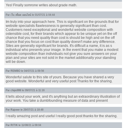
Yes! Finally somrone writes about grade math.
Par
เว็บ สล็อต ออนไลน์
le 01/07/21 à 04:44
Im truly into your approach here. This is significant on the grounds that for
website specialists flawlessness is generally significant than cost.
Customers need exceptional and wonderful website composition with
ostensible cost, for their brands which appear to be unique yet on the off
chance that you need quality than cost is should be high and on the off
chance that you focus on cost than quality doesn't make any difference.
Sites are generally significant for brands. It's difficult a name, it is as s
individual who presents your image. In the event that you make a modest
website composition than individuals not give you sure answers on your
plan and your sites are not sold in the market additionally your standing
will be down.
Par
REMBO
le 04/07/21 à 09:56
Wonderful salute to this site of yours. Because you have shared a very
good website. Wonderful and very useful post Thanks for the sharing.
Par
chips999
le 09/07/21 à 11:16
it tells about your work, and it's anything but an extraordinary illustration of
your work. You take a dumbfounding measure of data and present
Par
Rajveer
le 29/07/21 à 18:48
I really amazing post and useful I really good post thanks for the sharing.
Par
RITIK
le 11/08/21 à 09:04