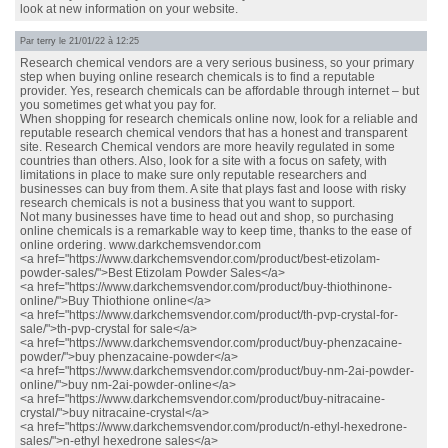
look at new information on your website.
Par
terry
le 21/01/22 à 12:25
Research chemical vendors are a very serious business, so your primary
step when buying online research chemicals is to find a reputable
provider. Yes, research chemicals can be affordable through internet – but
you sometimes get what you pay for.
When shopping for research chemicals online now, look for a reliable and
reputable research chemical vendors that has a honest and transparent
site. Research Chemical vendors are more heavily regulated in some
countries than others. Also, look for a site with a focus on safety, with
limitations in place to make sure only reputable researchers and
businesses can buy from them. A site that plays fast and loose with risky
research chemicals is not a business that you want to support.
Not many businesses have time to head out and shop, so purchasing
online chemicals is a remarkable way to keep time, thanks to the ease of
online ordering. www.darkchemsvendor.com
<a href="https://www.darkchemsvendor.com/product/best-etizolam-
powder-sales/">Best Etizolam Powder Sales</a>
<a href="https://www.darkchemsvendor.com/product/buy-thiothinone-
online/">Buy Thiothione online</a>
<a href="https://www.darkchemsvendor.com/product/th-pvp-crystal-for-
sale/">th-pvp-crystal for sale</a>
<a href="https://www.darkchemsvendor.com/product/buy-phenzacaine-
powder/">buy phenzacaine-powder</a>
<a href="https://www.darkchemsvendor.com/product/buy-nm-2ai-powder-
online/">buy nm-2ai-powder-online</a>
<a href="https://www.darkchemsvendor.com/product/buy-nitracaine-
crystal/">buy nitracaine-crystal</a>
<a href="https://www.darkchemsvendor.com/product/n-ethyl-hexedrone-
sales/">n-ethyl hexedrone sales</a>