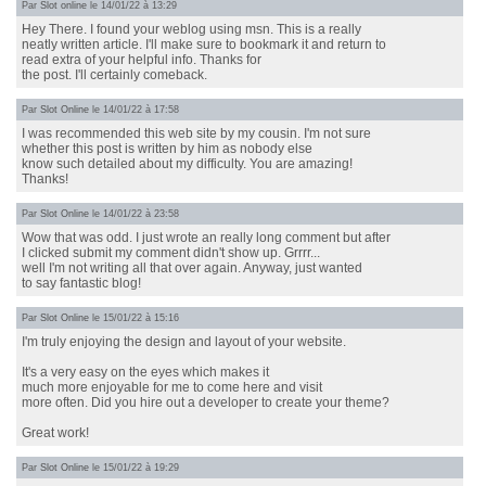
Par
Slot online
le 14/01/22 à 13:29
Hey There. I found your weblog using msn. This is a really
neatly written article. I'll make sure to bookmark it and return to
read extra of your helpful info. Thanks for
the post. I'll certainly comeback.
Par
Slot Online
le 14/01/22 à 17:58
I was recommended this web site by my cousin. I'm not sure
whether this post is written by him as nobody else
know such detailed about my difficulty. You are amazing!
Thanks!
Par
Slot Online
le 14/01/22 à 23:58
Wow that was odd. I just wrote an really long comment but after
I clicked submit my comment didn't show up. Grrrr...
well I'm not writing all that over again. Anyway, just wanted
to say fantastic blog!
Par
Slot Online
le 15/01/22 à 15:16
I'm truly enjoying the design and layout of your website.
It's a very easy on the eyes which makes it
much more enjoyable for me to come here and visit
more often. Did you hire out a developer to create your theme?
Great work!
Par
Slot Online
le 15/01/22 à 19:29