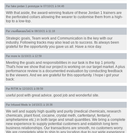
Par
fake jordan 1 prototype
le 07/10/21 à 04:46
With that aside, the award-winning feature of these Jordan 1 trainers are
the perforated collars allowing the wearer to customise them from a high-
top to a low-top.
Par
เกมสล็อตออนไลน์
le 08/10/21 à 11:18
Strategic goals, Team work and Communication is the key with our
industry. Following tracks may also lead us to success. Its always been
grateful for the opportunity you gave us all. Have a nice day.
Par
more
le 11/10/21 à 12:59
Meeting the goals and responsibilities in our task is the top 1 priority.
That's how we show that our project is working on our target market. A plus
performance review is a documented evaluation by conducting feedback
to the viewers. And we are grateful for this opportunity. I hope i got your
back:
Par
RITIK
le 12/10/21 à 09:59
useful post with great advice. good job and wonderful site.
Par
Infused Meds
le 14/10/21 à 16:36
We sell and supply high quality and purity (medical chemicals, research
chemicals, plant food, cocaine, crystal meth, carfentanyl, fentanyl,
amphetamine etc.) in both large and small quantities. We bring a complete
new experience to supply potential customers and establish long term
business relationships. Our transactions are smooth, no customers worry.
We are completely able to ship to any location due to our wide experience