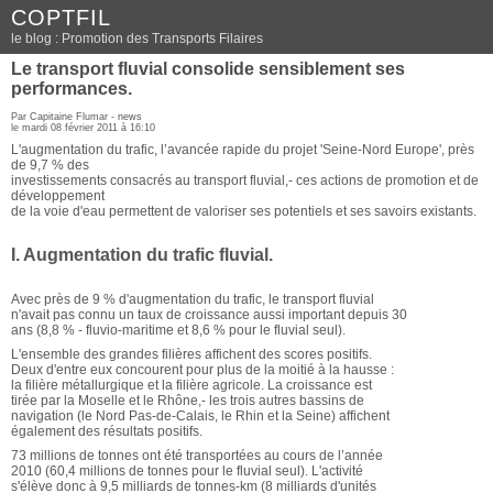
COPTFIL
le blog : Promotion des Transports Filaires
Le transport fluvial consolide sensiblement ses
performances.
Par Capitaine Flumar -
news
le mardi 08 février 2011 à 16:10
L'augmentation du trafic, l’avancée rapide du projet 'Seine-Nord Europe', près
de 9,7 % des
investissements consacrés au transport fluvial,- ces actions de promotion et de
développement
de la voie d'eau permettent de valoriser ses potentiels et ses savoirs existants.
I. Augmentation du trafic fluvial.
Avec près de 9 % d'augmentation du trafic, le transport fluvial
n'avait pas connu un taux de croissance aussi important depuis 30
ans (8,8 % - fluvio-maritime et 8,6 % pour le fluvial seul).
L'ensemble des grandes filières affichent des scores positifs.
Deux d'entre eux concourent pour plus de la moitié à la hausse :
la filière métallurgique et la filière agricole. La croissance est
tirée par la Moselle et le Rhône,- les trois autres bassins de
navigation (le Nord Pas-de-Calais, le Rhin et la Seine) affichent
également des résultats positifs.
73 millions de tonnes ont été transportées au cours de l’année
2010 (60,4 millions de tonnes pour le fluvial seul). L'activité
s'élève donc à 9,5 milliards de tonnes-km (8 milliards d'unités