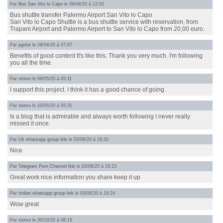
Par
Bus San Vito lo Capo
le 06/04/20 à 12:02
Bus shuttle transfer Palermo Airport San Vito lo Capo
San Vito lo Capo Shuttle is a bus shuttle service with reservation, from
Trapani Airport and Palermo Airport to San Vito lo Capo from 20,00 euro.
Par
pgslot
le 26/04/20 à 07:07
Benefits of good content It's like this. Thank you very much. I'm following
you all the time.
Par
slotxo
le 08/05/20 à 05:11
I support this project. I think it has a good chance of going.
Par
slotxo
le 10/05/20 à 05:31
Is a blog that is admirable and always worth following I never really
missed it once.
Par
Uk whatsapp group link
le 03/06/20 à 18:20
Nice
Par
Telegram Porn Channel link
le 03/06/20 à 18:23
Great work nice information you share keep it up
Par
Indian whatsapp group link
le 03/06/20 à 18:24
Wow great
Par
slotxo
le 30/10/20 à 08:19