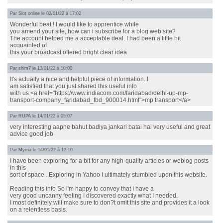
Par
Slot online
le 02/01/22 à 17:02
Wonderful beat ! I would like to apprentice while
you amend your site, how can i subscribe for a blog web site?
The account helped me a acceptable deal. I had been a little bit
acquainted of
this your broadcast offered bright clear idea
Par
shim7
le 13/01/22 à 10:00
It's actually a nice and helpful piece of information. I
am satisfied that you just shared this useful info
with us <a href="https://www.indiacom.com/faridabad/delhi-up-mp-
transport-company_faridabad_fbd_900014.html">mp transport</a>
Par
RUPA
le 14/01/22 à 05:07
very interesting aapne bahut badiya jankari batai hai very useful and great
advice good job
Par
Myrna
le 14/01/22 à 12:10
I have been exploring for a bit for any high-quality articles or weblog posts
in this
sort of space . Exploring in Yahoo I ultimately stumbled upon this website.
Reading this info So i'm happy to convey that I have a
very good uncanny feeling I discovered exactly what I needed.
I most definitely will make sure to don?t omit this site and provides it a look
on a relentless basis.