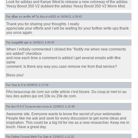
Look for adidas and Kanye West to release a new colorway of the adidas
Yeezy Boost 350 V2 dubbed the adidas Yeezy Boost 350 V2 Mono Mist.
Par
สล็อต xo เครดิต ฟรี ไม่ ต้อง ฝาก2021
le 19/06/21 à 09:43
Thank you for sharing your thoughts. I really
appreciate your efforts and I will be waiting for your further write ups thank
you once again.
Par
mega888 apk
le 19/06/21 à 09:45
When I initially commented I clicked the "Notify me when new comments
are added" checkbox
and now each time a comment is added I get several emails with tthe
same
comment. Is there any way you caan remove me from that service?
Bless you!
Par
Tout le X
le 20/06/21 à 17:34
PAs beaucoup de com sur cette article c'est bizare. Du coup je met ici au
lieu des autres qui ont 10k ou 20k de com.
Par
ฮังการี 0-3 โปรตุเกส ผลการแข่ง
le 22/06/21 à 10:48
Awesome site. Everyone wants to know the secret of your webmaster.
People like me ask and seek for every discussion to get some ideas and
inspiration. This could be a big hit for me as a new researcher. Keep me in
touch. Have a great day.
Par
Online Crystal Meth For Sale
le 22/06/21 à 11:32