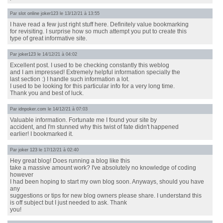
Par
slot online joker123
le 13/12/21 à 13:55
I have read a few just right stuff here. Definitely value bookmarking
for revisiting. I surprise how so much attempt you put to create this
type of great informative site.
Par
joker123
le 14/12/21 à 04:02
Excellent post. I used to be checking constantly this weblog
and I am impressed! Extremely helpful information specially the
last section :) I handle such information a lot.
I used to be looking for this particular info for a very long time.
Thank you and best of luck.
Par
idnpoker.com
le 14/12/21 à 07:03
Valuable information. Fortunate me I found your site by
accident, and I'm stunned why this twist of fate didn't happened
earlier! I bookmarked it.
Par
joker 123
le 17/12/21 à 02:40
Hey great blog! Does running a blog like this
take a massive amount work? I've absolutely no knowledge of coding
however
I had been hoping to start my own blog soon. Anyways, should you have
any
suggestions or tips for new blog owners please share. I understand this
is off subject but I just needed to ask. Thank
you!