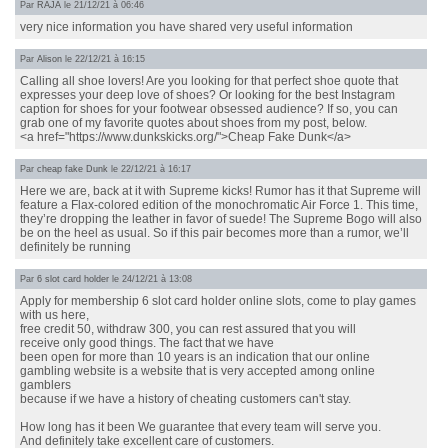
Par
RAJA
le 21/12/21 à 06:46
very nice information you have shared very useful information
Par
Alison
le 22/12/21 à 16:15
Calling all shoe lovers! Are you looking for that perfect shoe quote that
expresses your deep love of shoes? Or looking for the best Instagram
caption for shoes for your footwear obsessed audience? If so, you can
grab one of my favorite quotes about shoes from my post, below.
<a href="https://www.dunkskicks.org/">Cheap Fake Dunk</a>
Par
cheap fake Dunk
le 22/12/21 à 16:17
Here we are, back at it with Supreme kicks! Rumor has it that Supreme will
feature a Flax-colored edition of the monochromatic Air Force 1. This time,
they’re dropping the leather in favor of suede! The Supreme Bogo will also
be on the heel as usual. So if this pair becomes more than a rumor, we’ll
definitely be running
Par
6 slot card holder
le 24/12/21 à 13:08
Apply for membership 6 slot card holder online slots, come to play games
with us here,
free credit 50, withdraw 300, you can rest assured that you will
receive only good things. The fact that we have
been open for more than 10 years is an indication that our online
gambling website is a website that is very accepted among online
gamblers
because if we have a history of cheating customers can't stay.
How long has it been We guarantee that every team will serve you.
And definitely take excellent care of customers.