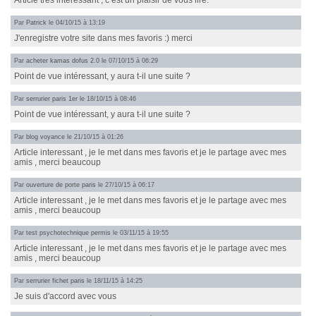
Article très intéressant , c’est un plaisir de vous lire.
Par
Patrick
le 04/10/15 à 13:19
J'enregistre votre site dans mes favoris :) merci
Par
acheter kamas dofus 2.0
le 07/10/15 à 06:29
Point de vue intéressant, y aura t-il une suite ?
Par
serrurier paris 1er
le 18/10/15 à 08:46
Point de vue intéressant, y aura t-il une suite ?
Par
blog voyance
le 21/10/15 à 01:26
Article interessant , je le met dans mes favoris et je le partage avec mes
amis , merci beaucoup
Par
ouverture de porte paris
le 27/10/15 à 06:17
Article interessant , je le met dans mes favoris et je le partage avec mes
amis , merci beaucoup
Par
test psychotechnique permis
le 03/11/15 à 19:55
Article interessant , je le met dans mes favoris et je le partage avec mes
amis , merci beaucoup
Par
serrurier fichet paris
le 18/11/15 à 14:25
Je suis d'accord avec vous