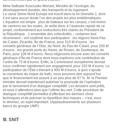
Mme Nathalie Kosciusko-Morizet, Ministre de l’écologie, du
développement durable, des transports et du logement:
Le canal Seine-Nord Europe est inscrit dans la loi Grenelle 1, dont
il est sans aucun doute l’un des projets les plus emblématiques.
L’équation est simple : plus de bateaux sur les canaux, c’est moins
de camions sur les routes. Je veille donc à l’avancée rapide de ce
projet, conformément aux instructions très claires du Président de
la République... L’ensemble des collectivités – certaines tout
récemment – ont confirmé leur participation : les régions Nord-Pas-
de-Calais, Picardie, Île-de-France, pour 510 M d’euros ; les
conseils généraux de l’Oise, du Nord, du Pas-de-Calais, pour 200 M
d’euros ; les grands ports du Havre, de Rouen, de Dunkerque, de
Paris, pour 106 M d’euros. Nous négocions encore avec les conseils
généraux d’Île-de-France dont nous espérons une contribution de
l’ordre de 75 M d’euros. Enfin, la Commission européenne devrait
nous confirmer rapidement son engagement, pour 333 M d’euros. La
participation de l’État s’élevant à 900 M d’euros, à quoi s’ajoute
la couverture du risque de trafic, nous pouvons dire aujourd’hui
que le financement est assuré à un peu plus de 97 %. M. le Premier
ministre devrait maintenant autoriser la poursuite de l’opération
par le lancement d’un dialogue compétitif. Les dossiers sont prêts,
et nous n’attendons plus que l’ultime feu vert. Cette procédure de
dialogue compétitif permettra d’effectuer les derniers choix
techniques et de préciser la répartition des risques – c’est, vous
le devinez, un sujet important. (Applaudissements sur plusieurs
bancs du groupe UMP.)
III. SNIT