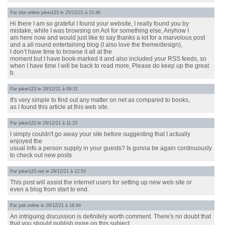
Par
slot online joker123
le 25/12/21 à 15:46
Hi there I am so grateful I found your website, I really found you by
mistake, while I was browsing on Aol for something else, Anyhow I
am here now and would just like to say thanks a lot for a marvelous post
and a all round entertaining blog (I also love the theme/design),
I don’t have time to browse it all at the
moment but I have book-marked it and also included your RSS feeds, so
when I have time I will be back to read more, Please do keep up the great
b.
Par
joker123
le 29/12/21 à 09:31
It's very simple to find out any matter on net as compared to books,
as I found this article at this web site.
Par
joker123
le 29/12/21 à 11:22
I simply couldn't go away your site before suggesting that I actually
enjoyed the
usual info a person supply in your guests? Is gonna be again continuously
to check out new posts
Par
joker123.net
le 29/12/21 à 12:53
This post will assist the internet users for setting up new web site or
even a blog from start to end.
Par
judi online
le 29/12/21 à 18:44
An intriguing discussion is definitely worth comment. There's no doubt that
that you should publish more on this subject