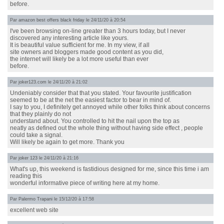
before.
Par
amazon best offers black friday
le 24/11/20 à 20:54
I've been browsing on-line greater than 3 hours today, but I never
discovered any interesting article like yours.
It is beautiful value sufficient for me. In my view, if all
site owners and bloggers made good content as you did,
the internet will likely be a lot more useful than ever
before.
Par
joker123.com
le 24/11/20 à 21:02
Undeniably consider that that you stated. Your favourite justification
seemed to be at the net the easiest factor to bear in mind of.
I say to you, I definitely get annoyed while other folks think about concerns
that they plainly do not
understand about. You controlled to hit the nail upon the top as
neatly as defined out the whole thing without having side effect , people
could take a signal.
Will likely be again to get more. Thank you
Par
joker 123
le 24/11/20 à 21:16
What's up, this weekend is fastidious designed for me, since this time i am
reading this
wonderful informative piece of writing here at my home.
Par
Palermo Trapani
le 15/12/20 à 17:58
excellent web site