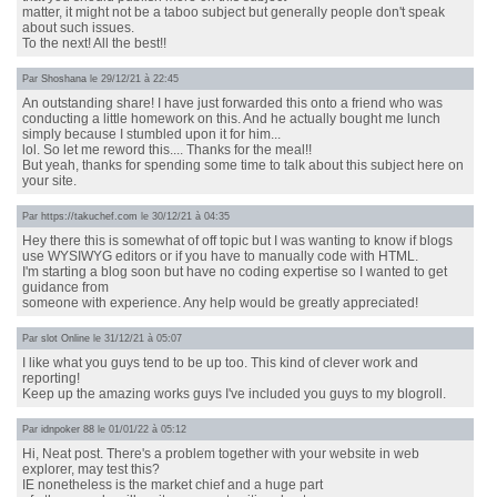
matter, it might not be a taboo subject but generally people don't speak
about such issues.
To the next! All the best!!
Par
Shoshana
le 29/12/21 à 22:45
An outstanding share! I have just forwarded this onto a friend who was
conducting a little homework on this. And he actually bought me lunch
simply because I stumbled upon it for him...
lol. So let me reword this.... Thanks for the meal!!
But yeah, thanks for spending some time to talk about this subject here on
your site.
Par
https://takuchef.com
le 30/12/21 à 04:35
Hey there this is somewhat of off topic but I was wanting to know if blogs
use WYSIWYG editors or if you have to manually code with HTML.
I'm starting a blog soon but have no coding expertise so I wanted to get
guidance from
someone with experience. Any help would be greatly appreciated!
Par
slot Online
le 31/12/21 à 05:07
I like what you guys tend to be up too. This kind of clever work and
reporting!
Keep up the amazing works guys I've included you guys to my blogroll.
Par
idnpoker 88
le 01/01/22 à 05:12
Hi, Neat post. There's a problem together with your website in web
explorer, may test this?
IE nonetheless is the market chief and a huge part