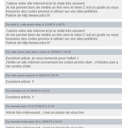
J’adore votre site internet et je le visite très souvent
Je me permet donc de mettre un lien vers le mien.C’est un guide ou vous
trouverez des codes promos à utiliser sur vos sites préférés.
Patrick de http://www.urbiz.fr/
Par
urbiz.fr: code promo ebay
le 21/08/15 à 08:55
J’adore votre site internet et je le visite très souvent
Je me permet donc de mettre un lien vers le mien.C’est un guide ou vous
trouverez des codes promos à utiliser sur vos sites préférés.
Patrick de http://www.urbiz.fr/
Par
code promo uber 2eme course
le 23/08/15 à 18:59
Excellent article. je vous remercie pour l'effort :)
J'édite un site internet concernant les codes promo uber , n'hésitez pas a
me rendre visite.
Par
code promo amazon
le 28/08/15 à 00:30
Excellent article. !!
Par
formation vtc
le 29/08/15 à 01:57
Excellent article. !!
Par
serrurier paris 15
le 07/09/15 à 14:44
Article très intéressant , c’est un plaisir de vous lire.
Par
serrurier fichet paris 16
le 18/09/15 à 03:30