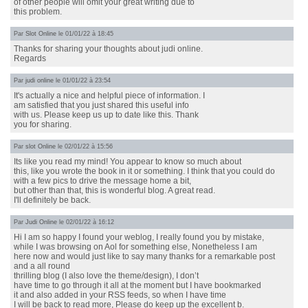
of other people will omit your great writing due to
this problem.
Par
Slot Online
le 01/01/22 à 18:45
Thanks for sharing your thoughts about judi online.
Regards
Par
judi online
le 01/01/22 à 23:54
It's actually a nice and helpful piece of information. I
am satisfied that you just shared this useful info
with us. Please keep us up to date like this. Thank
you for sharing.
Par
slot Online
le 02/01/22 à 15:56
Its like you read my mind! You appear to know so much about
this, like you wrote the book in it or something. I think that you could do
with a few pics to drive the message home a bit,
but other than that, this is wonderful blog. A great read.
I'll definitely be back.
Par
Judi Online
le 02/01/22 à 16:12
Hi I am so happy I found your weblog, I really found you by mistake,
while I was browsing on Aol for something else, Nonetheless I am
here now and would just like to say many thanks for a remarkable post
and a all round
thrilling blog (I also love the theme/design), I don’t
have time to go through it all at the moment but I have bookmarked
it and also added in your RSS feeds, so when I have time
I will be back to read more, Please do keep up the excellent b.