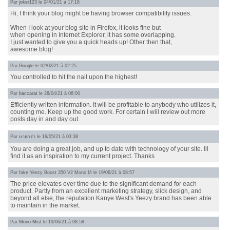
Par
joker123
le 04/01/21 à 17:18
Hi, I think your blog might be having browser compatibility issues.
When I look at your blog site in Firefox, it looks fine but
when opening in Internet Explorer, it has some overlapping.
I just wanted to give you a quick heads up! Other then that,
awesome blog!
Par
Google
le 02/02/21 à 02:25
You controlled to hit the nail upon the highest!
Par
baccarat
le 28/04/21 à 06:00
Efficiently written information. It will be profitable to anybody who utilizes it,
counting me. Keep up the good work. For certain I will review out more
posts day in and day out.
Par
บาคาร่า
le 19/05/21 à 03:38
You are doing a great job, and up to date with technology of your site. Ill
find it as an inspiration to my current project. Thanks
Par fake Yeezy Boost 350 V2 Mono M le 19/06/21 à 08:57
The price elevates over time due to the significant demand for each
product. Partly from an excellent marketing strategy, slick design, and
beyond all else, the reputation Kanye West's Yeezy brand has been able
to maintain in the market.
Par
Mono Mist
le 19/06/21 à 08:58