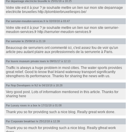
Par
depannage electricite bruxelle
le 25/01/16 à 16:25
Votre site est il à jour ? je souhaite mettre un lien sur mon site depannage
electricite bruxelles http://plombierbruxellespro.be/
Par
serrurier-meudon-services.fr
le 02/03/16 à 03:47
Votre site est il à jour ? je souhaite mettre un lien sur mon site serrurier-
meudon-services.fr http://serrurier-meudon-services.fr
Par
serrurier
le 25/09/16 à 21:19
Beaucoup de serruriers ont commenté ici, c'est assez fou de voir qu'un
article peu autant plaire aux professionnels de la serrurerie à Paris.
Par
louvre museum private tours
le 09/01/17 à 12:13
Traffic is always a huge problem in most cities. The water sports provides
great relief. Good to know that Inland waterway transport significantly
strengthens its performance. Thanks for sharing the news with us.
Par
Nop Developers in NJ
le 04/10/18 à 18:28
Very good post. Lots of information mentioned in this article. Thanks for
sharing here
Par
Luxury roses in a box
le 17/11/18 à 01:08
Thank you so for providing such a nice blog. Really great work done.
Par
Corporate breakfast
le 25/12/18 à 12:39
Thank you so much for providing such a nice blog. Really gfreat work