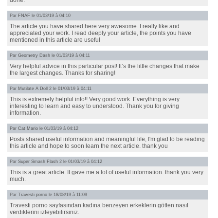
done.
Par
FNAF
le 01/03/19 à 04:10
The article you have shared here very awesome. I really like and
appreciated your work. I read deeply your article, the points you have
mentioned in this article are useful
Par
Geometry Dash
le 01/03/19 à 04:11
Very helpful advice in this particular post! It’s the little changes that make
the largest changes. Thanks for sharing!
Par
Mutilate A Doll 2
le 01/03/19 à 04:11
This is extremely helpful info!! Very good work. Everything is very
interesting to learn and easy to understood. Thank you for giving
information.
Par
Cat Mario
le 01/03/19 à 04:12
Posts shared useful information and meaningful life, I'm glad to be reading
this article and hope to soon learn the next article. thank you
Par
Super Smash Flash 2
le 01/03/19 à 04:12
This is a great article. It gave me a lot of useful information. thank you very
much.
Par
Travesti porno
le 18/08/19 à 11:09
Travesti porno sayfasından kadına benzeyen erkeklerin götten nasıl
verdiklerini izleyebilirsiniz.