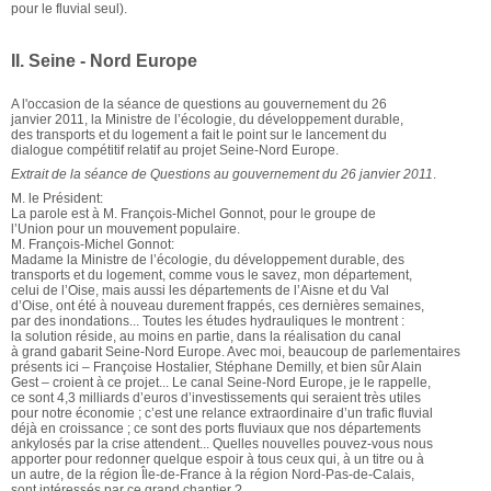
pour le fluvial seul).
II. Seine - Nord Europe
A l'occasion de la séance de questions au gouvernement du 26
janvier 2011, la Ministre de l’écologie, du développement durable,
des transports et du logement a fait le point sur le lancement du
dialogue compétitif relatif au projet Seine-Nord Europe.
Extrait de la séance de Questions au gouvernement du 26 janvier 2011
.
M. le Président:
La parole est à M. François-Michel Gonnot, pour le groupe de
l’Union pour un mouvement populaire.
M. François-Michel Gonnot:
Madame la Ministre de l’écologie, du développement durable, des
transports et du logement, comme vous le savez, mon département,
celui de l’Oise, mais aussi les départements de l’Aisne et du Val
d’Oise, ont été à nouveau durement frappés, ces dernières semaines,
par des inondations... Toutes les études hydrauliques le montrent :
la solution réside, au moins en partie, dans la réalisation du canal
à grand gabarit Seine-Nord Europe. Avec moi, beaucoup de parlementaires
présents ici – Françoise Hostalier, Stéphane Demilly, et bien sûr Alain
Gest – croient à ce projet... Le canal Seine-Nord Europe, je le rappelle,
ce sont 4,3 milliards d’euros d’investissements qui seraient très utiles
pour notre économie ; c’est une relance extraordinaire d’un trafic fluvial
déjà en croissance ; ce sont des ports fluviaux que nos départements
ankylosés par la crise attendent... Quelles nouvelles pouvez-vous nous
apporter pour redonner quelque espoir à tous ceux qui, à un titre ou à
un autre, de la région Île-de-France à la région Nord-Pas-de-Calais,
sont intéressés par ce grand chantier ?