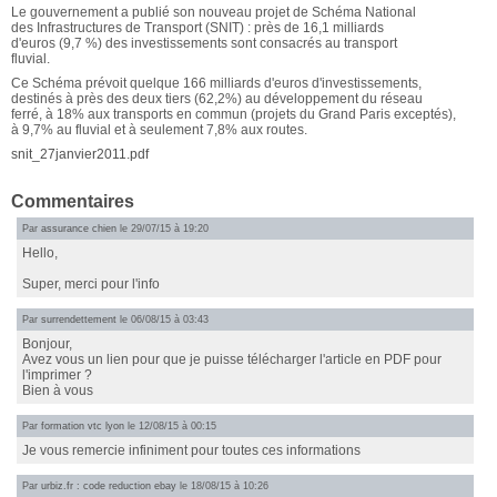
Le gouvernement a publié son nouveau projet de Schéma National
des Infrastructures de Transport (SNIT) : près de 16,1 milliards
d'euros (9,7 %) des investissements sont consacrés au transport
fluvial.
Ce Schéma prévoit quelque 166 milliards d'euros d'investissements,
destinés à près des deux tiers (62,2%) au développement du réseau
ferré, à 18% aux transports en commun (projets du Grand Paris exceptés),
à 9,7% au fluvial et à seulement 7,8% aux routes.
snit_27janvier2011.pdf
Commentaires
Par
assurance chien
le 29/07/15 à 19:20
Hello,
Super, merci pour l'info
Par
surrendettement
le 06/08/15 à 03:43
Bonjour,
Avez vous un lien pour que je puisse télécharger l'article en PDF pour
l'imprimer ?
Bien à vous
Par
formation vtc lyon
le 12/08/15 à 00:15
Je vous remercie infiniment pour toutes ces informations
Par
urbiz.fr : code reduction ebay
le 18/08/15 à 10:26