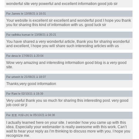
wonderful site very powerful and excellent information good job sir
Par
James
le 13/08/21 à 16:01
Your website is excellent sir excellent and wonderful post I hope you thank
you for sharing this kind of information with us. good luck sir
Par
radhika kumari
le 13/08/21 à 20:21
You have shared a very wonderful article, thank you for sharing wonderful
and excellent, I hope you will share such interesting articles with us
Par
deva
le 17/08/21 à 20:04
Wow very amazing and interesting information good blog is a very good
site.
Par
umesh
le 21/08/21 à 18:07
Thanks,very good information
Par
Rani
le 02/10/21 à 19:39
Very useful thank you so much for sharing this interesting post. very good
job cool sir ji
Par
토토 커뮤니티
le 05/10/21 à 04:36
I actually learned here on your site. I wonder how you came up with this
idea. Especially your webmaster is really awesome with this work. Can’t
wait to hear your reply as I’m thinking to discuss more with you. I hope you
recognize me.