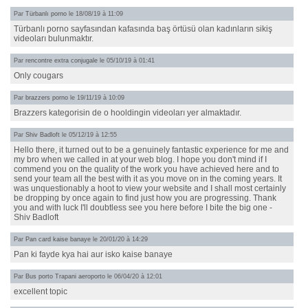
Par
Türbanlı porno
le 18/08/19 à 11:09
Türbanlı porno sayfasından kafasında baş örtüsü olan kadınların sikiş
videoları bulunmaktır.
Par
rencontre extra conjugale
le 05/10/19 à 01:41
Only cougars
Par
brazzers porno
le 19/11/19 à 10:09
Brazzers kategorisin de o hooldingin videoları yer almaktadır.
Par
Shiv Badloft
le 05/12/19 à 12:55
Hello there, it turned out to be a genuinely fantastic experience for me and
my bro when we called in at your web blog. I hope you don't mind if I
commend you on the quality of the work you have achieved here and to
send your team all the best with it as you move on in the coming years. It
was unquestionably a hoot to view your website and I shall most certainly
be dropping by once again to find just how you are progressing. Thank
you and with luck I'll doubtless see you here before I bite the big one -
Shiv Badloft
Par
Pan card kaise banaye
le 20/01/20 à 14:29
Pan ki fayde kya hai aur isko kaise banaye
Par
Bus porto Trapani aeroporto
le 06/04/20 à 12:01
excellent topic