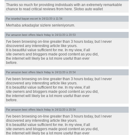
Thanks so much for providing individuals with an extremely remarkable
chance to read critical reviews from here. Slotxo auto wallet
Par
istanbul bayan escort
le 24/11/20 à 11:54
Merhaba arkadaşlar sizlere senleniyorum.
Par
amazon best offers black friday
le 24/11/20 à 20:53
I've been browsing on-line greater than 3 hours today, but I never
discovered any interesting article like yours.
It is beautiful value sufficient for me. In my view, if all
site owners and bloggers made good content as you did,
the internet will likely be a lot more useful than ever
before.
Par
amazon best offers black friday
le 24/11/20 à 20:54
I've been browsing on-line greater than 3 hours today, but I never
discovered any interesting article like yours.
It is beautiful value sufficient for me. In my view, if all
site owners and bloggers made good content as you did,
the internet will likely be a lot more useful than ever
before.
Par
amazon best offers black friday
le 24/11/20 à 20:54
I've been browsing on-line greater than 3 hours today, but I never
discovered any interesting article like yours.
It is beautiful value sufficient for me. In my view, if all
site owners and bloggers made good content as you did,
the internet will likely be a lot more useful than ever