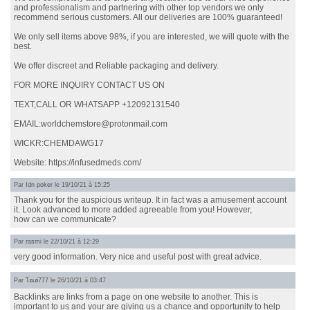
and professionalism and partnering with other top vendors we only
recommend serious customers. All our deliveries are 100% guaranteed!
We only sell items above 98%, if you are interested, we will quote with the
best.
We offer discreet and Reliable packaging and delivery.
FOR MORE INQUIRY CONTACT US ON
TEXT,CALL OR WHATSAPP +12092131540
EMAIL:worldchemstore@protonmail.com
WICKR:CHEMDAWG17
Website: https://infusedmeds.com/
Par
Idn poker
le 19/10/21 à 15:25
Thank you for the auspicious writeup. It in fact was a amusement account
it. Look advanced to more added agreeable from you! However,
how can we communicate?
Par
rasmi
le 22/10/21 à 12:29
very good information. Very nice and useful post with great advice.
Par
โอเล่777
le 26/10/21 à 03:47
Backlinks are links from a page on one website to another. This is
important to us and your are giving us a chance and opportunity to help