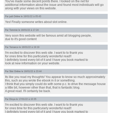
You've made some decent points there. I looked on the net for
additional information about the issue and found most individuals will go
along with your views on this website.
Par
judi Online
le 16/01/22 à 05:43
Yes! Finally someone writes about slot online.
Par
Tommie
le 16/01/22 à 17:24
Very soon this website will be famous amid all blogging people,
due to it's good content
Par
Terrance
le 16/01/22 à 19:19
I'm excited to discover this web site. I want to to thank you
for ones time for this particularly wonderful read!!
I definitely loved every bit of it and I have you book marked to
look at new information on your website.
Par
Slot Online
le 16/01/22 à 23:44
Its like you read my thoughts! You appear to know so much approximately
this, such as you wrote the ebook in it or something.
I think that you simply could do with some p.c. to drive the message house
a little bit, however other than that, that is fantastic blog.
A great read. I'll certainly be back.
Par
Divya
le 17/01/22 à 10:35
I'm excited to discover this web site. I want to to thank you
for ones time for this particularly wonderful read!!
I definitely loved every bit of it and I have you book marked to