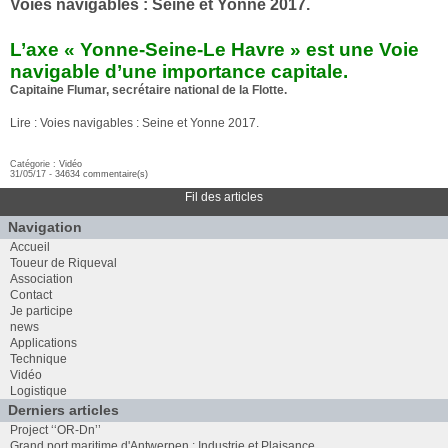
Voies navigables : Seine et Yonne 2017.
L’axe « Yonne-Seine-Le Havre » est une Voie
navigable d’une importance capitale.
Capitaine Flumar, secrétaire national de la Flotte.
Lire : Voies navigables : Seine et Yonne 2017.
Catégorie :
Vidéo
31/05/17 -
34634 commentaire(s)
Fil des articles
Navigation
Accueil
Toueur de Riqueval
Association
Contact
Je participe
news
Applications
Technique
Vidéo
Logistique
Derniers articles
Project ‘‘OR-Dn’’
Grand port maritime d'Antwerpen : Industrie et Plaisance.