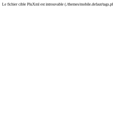
Le fichier cible PluXml est introuvable (./themes/mobile.defaut/tags.p