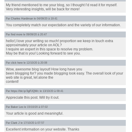
My friend mentioned to me your blog, so I thought I’d read it for myself.
Very interesting insights, will be back for more!
Par
Charles Hardiman
le 04/09/20 à 19:41
You completely match our expectation and the variety of our information.
Par
find more
le 09/09/20 à 20:47
hello!,I love your writing so much! proportion we keep in touch extra
approximately your article on AOL?
I require an expert in this space to resolve my problem.
May be that is you! Looking forward to see you.
Par
click here
le 12/10/20 à 20:08
Wow, awesome blog layout! How long have you
been blogging for? you made blogging look easy. The overall look of your
web site is great, let alone the
content!
Par
https://bit.ly/3gPJQWc
le 13/10/20 à 09:41
Appreciate this post. Will try it out.
Par
Baker Leo
le 15/10/20 à 07:02
Your article is good and meaningful.
Par
Clark J
le 17/10/20 à 07:57
Excellent information on your website. Thanks