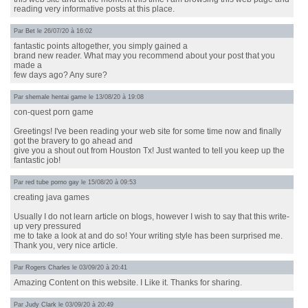
reading very informative posts at this place.
Par
Bet
le 26/07/20 à 16:02
fantastic points altogether, you simply gained a
brand new reader. What may you recommend about your post that you
made a
few days ago? Any sure?
Par
shemale hentai game
le 13/08/20 à 19:08
con-quest porn game
Greetings! I've been reading your web site for some time now and finally
got the bravery to go ahead and
give you a shout out from Houston Tx! Just wanted to tell you keep up the
fantastic job!
Par
red tube porno gay
le 15/08/20 à 09:53
creating java games
Usually I do not learn article on blogs, however I wish to say that this write-
up very pressured
me to take a look at and do so! Your writing style has been surprised me.
Thank you, very nice article.
Par
Rogers Charles
le 03/09/20 à 20:41
Amazing Content on this website. I Like it. Thanks for sharing.
Par
Judy Clark
le 03/09/20 à 20:49