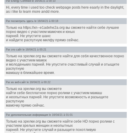
Par
Energy Certified
le 16/04/21 à 00:10
Hi, every time i used too check webpage posts here eaarly in the daylight,
as i like to learn more andd more.
Par
посмотреть здесь
le 16/04/21 à 00:18
Только на https://xn--e1adehe2a.org вы сможете найти себе лучшее
порно видео с участием мамочек и юных
парней. Не упустите шанс
и найдите распутную милфу прямо сейчас.
Par
это сайт
le 16/04/21 à 00:21
Только на зрелки.org вы сможете найти для себя качественное порно
видео с участием мамок
и молоденьких парней. Не упустите счастливый случай и отыщите
распутную
мамашу в ближайшее время.
Par
их веб-сайт
le 16/04/21 à 00:22
Только на зрелки.org вы сможете
найти себе бесплатное порно ролики с участием мамаш
и неопытных парней. Не упустите возможность и разыщите
распутную
мамочку прямо сейчас.
Par
дополнительная информация
le 16/04/21 à 01:01
Только на зрелки.org вы сможете найти себе HD порно ролики с
участием зрелых женщин и неопытных
парней. Не упустите случай и разыщите похотливую