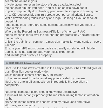
search the online in your
private favourite)--scan the stock of songs available, select
the songs or albums you need, and click on on it to download it
to your computer. By downloading your favourite songs and burning them
on to CD, you possibly can truly create your personal private library.
While downloading music is easy and legal--so long as you observe all
copyright
legal guidelines--there are some considerations of which you need to
bear in mind.
Whereas the Recording Business Affiliation of America (RIAA)
sheds crocodile tears over the file-sharing programs they declare "rip off"
the recording
artists, the truth is, on common, a musician makes forty one cents on every
CD sold.
Ensure your MP3 music downloads are usually not stuffed with hidden
applications that can damage your music experience,
and invade your privacy as properly.
Par
borat dating
le 17/02/21 à 11:28
Because the time it was created in the early eighties, it has offered greater
than 40 million copies worldwide,
which made its creator richer by $8m. It's one
of the crucial useful machines at any point created by humans.
I feel every one in all us must know in regards to the evolution of
computers.
Nearly all computer users should know how destructive
a virus will be. Amongst probably the most fascinating laptop information
is, the
first Apple laptop which was constructed by Steve Jobs and Steve
Wozniak, was made by