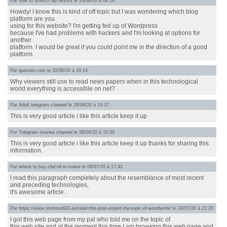
Par
how to stretch hip flexors
le 19/06/20 à 08:29
Howdy! I know this is kind of off topic but I was wondering which blog
platform are you
using for this website? I'm getting fed up of Wordpress
because I've had problems with hackers and I'm looking at options for
another
platform. I would be great if you could point me in the direction of a good
platform.
Par
quizooo.com
le 20/06/20 à 18:14
Why viewers still use to read news papers when in this technological
world everything is accessible on net?
Par
Adult telegram channel
le 28/06/20 à 10:37
This is very good article i like this article keep it up
Par
Telegram movies channel
le 28/06/20 à 10:39
This is very good article i like this article keep it up thanks for sharing this
information.
Par
where to buy cbd oil in maine
le 08/07/20 à 17:42
I read this paragraph completely about the resemblance of most recent
and preceding technologies,
it's awesome article.
Par
https://www.immosell24.eu/read-this-post-expert-the-topic-of-woodwork/
le 24/07/20 à 21:20
I got this web page from my pal who told me on the topic of
this web site and at the moment this time I am browsing this web page and