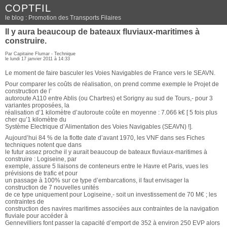
COPTFIL
le blog : Promotion des Transports Filaires
Il y aura beaucoup de bateaux fluviaux-maritimes à
construire.
Par Capitaine Flumar -
Technique
le lundi 17 janvier 2011 à 14:33
Le moment de faire basculer les Voies Navigables de France vers le SEAVN.
Pour comparer les coûts de réalisation, on prend comme exemple le Projet de
construction de l’
autoroute A110 entre Ablis (ou Chartres) et Sorigny au sud de Tours,- pour 3
variantes proposées, la
réalisation d’1 kilomètre d’autoroute coûte en moyenne : 7.066 k€ [ 5 fois plus
cher qu’1 kilomètre du
Système Electrique d’Alimentation des Voies Navigables (SEAVN) !].
Aujourd’hui 84 % de la flotte date d’avant 1970, les VNF dans ses Fiches
techniques notent que dans
le futur assez proche il y aurait beaucoup de bateaux fluviaux-maritimes à
construire : Logiseine, par
exemple, assure 5 liaisons de conteneurs entre le Havre et Paris, vues les
prévisions de trafic et pour
un passage à 100% sur ce type d’embarcations, il faut envisager la
construction de 7 nouvelles unités
de ce type uniquement pour Logiseine,- soit un investissement de 70 M€ ; les
contraintes de
construction des navires maritimes associées aux contraintes de la navigation
fluviale pour accéder à
Gennevilliers font passer la capacité d’emport de 352 à environ 250 EVP alors