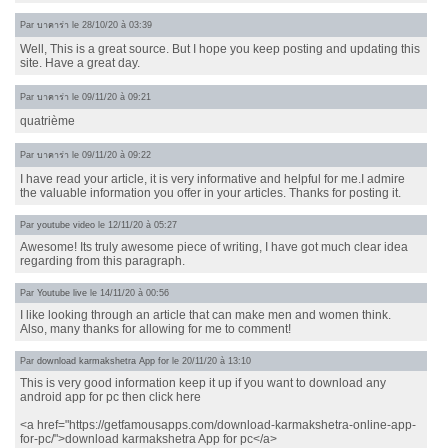
Par
บาคาร่า
le 28/10/20 à 03:39
Well, This is a great source. But I hope you keep posting and updating this
site. Have a great day.
Par
บาคาร่า
le 09/11/20 à 09:21
quatrième
Par
บาคาร่า
le 09/11/20 à 09:22
I have read your article, it is very informative and helpful for me.I admire
the valuable information you offer in your articles. Thanks for posting it.
Par
youtube video
le 12/11/20 à 05:27
Awesome! Its truly awesome piece of writing, I have got much clear idea
regarding from this paragraph.
Par
Youtube live
le 14/11/20 à 00:56
I like looking through an article that can make men and women think.
Also, many thanks for allowing for me to comment!
Par
download karmakshetra App for
le 20/11/20 à 13:10
This is very good information keep it up if you want to download any
android app for pc then click here
<a href="https://getfamousapps.com/download-karmakshetra-online-app-
for-pc/">download karmakshetra App for pc</a>