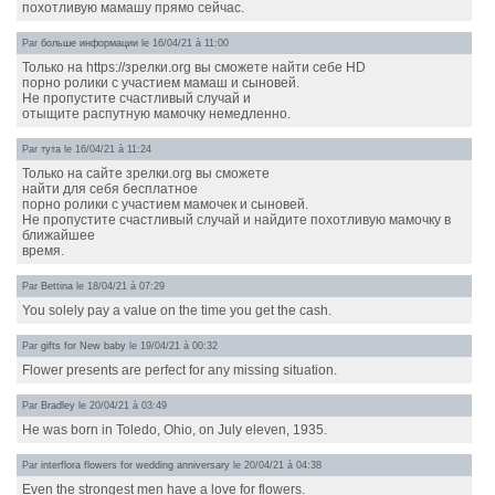
похотливую мамашу прямо сейчас.
Par
больше информации
le 16/04/21 à 11:00
Только на https://зрелки.org вы сможете найти себе HD
порно ролики с участием мамаш и сыновей.
Не пропустите счастливый случай и
отыщите распутную мамочку немедленно.
Par
тута
le 16/04/21 à 11:24
Только на сайте зрелки.org вы сможете
найти для себя бесплатное
порно ролики с участием мамочек и сыновей.
Не пропустите счастливый случай и найдите похотливую мамочку в
ближайшее
время.
Par
Bettina
le 18/04/21 à 07:29
You solely pay a value on the time you get the cash.
Par
gifts for New baby
le 19/04/21 à 00:32
Flower presents are perfect for any missing situation.
Par
Bradley
le 20/04/21 à 03:49
He was born in Toledo, Ohio, on July eleven, 1935.
Par
interflora flowers for wedding anniversary
le 20/04/21 à 04:38
Even the strongest men have a love for flowers.