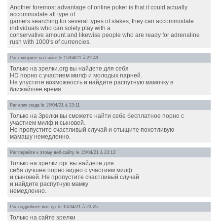
Another foremost advantage of online poker is that it could actually
accommodate all type of
gamers searching for several types of stakes, they can accommodate
individuals who can solely play with a
conservative amount and likewise people who are ready for adrenaline
rush with 1000's of currencies.
Par
смотрите на сайте
le 15/04/21 à 22:49
Только на зрелки.org вы найдете для себя
HD порно с участием милф и молодых парней.
Не упустите возможность и найдите распутную мамочку в
ближайшее время.
Par
клик сюда
le 15/04/21 à 23:11
Только на Зрелки вы сможете найти себе бесплатное порно с
участием милф и сыновей.
Не пропустите счастливый случай и отыщите похотливую
мамашу немедленно.
Par
перейти к этому веб-сайту
le 15/04/21 à 23:13
Только на зрелки орг вы найдете для
себя лучшее порно видео с участием милф
и сыновей. Не пропустите счастливый случай
и найдите распутную мамку
немедленно.
Par
подробнее вот тут
le 15/04/21 à 23:25
Только на сайте зрелки