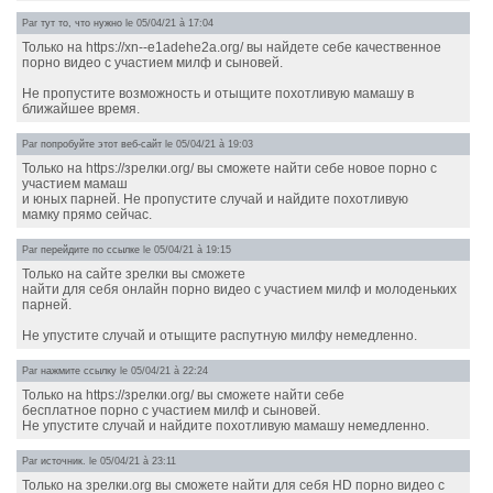
Par
тут то, что нужно
le 05/04/21 à 17:04
Только на https://xn--e1adehe2a.org/ вы найдете себе качественное
порно видео с участием милф и сыновей.
Не пропустите возможность и отыщите похотливую мамашу в
ближайшее время.
Par
попробуйте этот веб-сайт
le 05/04/21 à 19:03
Только на https://зрелки.org/ вы сможете найти себе новое порно с
участием мамаш
и юных парней. Не пропустите случай и найдите похотливую
мамку прямо сейчас.
Par
перейдите по ссылке
le 05/04/21 à 19:15
Только на сайте зрелки вы сможете
найти для себя онлайн порно видео с участием милф и молоденьких
парней.
Не упустите случай и отыщите распутную милфу немедленно.
Par
нажмите ссылку
le 05/04/21 à 22:24
Только на https://зрелки.org/ вы сможете найти себе
бесплатное порно с участием милф и сыновей.
Не упустите случай и найдите похотливую мамашу немедленно.
Par
источник.
le 05/04/21 à 23:11
Только на зрелки.org вы сможете найти для себя HD порно видео с