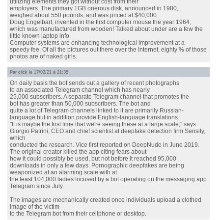
utilizing elements they got without cost from their
employers. The primary 1GB onerous disk, announced in 1980,
weighed about 550 pounds, and was priced at $40,000.
Doug Engelbart, invented in the first computer mouse the year 1964,
which was manufactured from wooden! Talked about under are a few the
little known laptop info.
Computer systems are enhancing technological improvement at a
speedy fee. Of all the pictures out there over the Internet, eighty % of those
photos are of naked girls.
Par
click
le 17/02/21 à 21:35
On daily basis the bot sends out a gallery of recent photographs
to an associated Telegram channel which has nearly
25,000 subscribers. A separate Telegram channel that promotes the
bot has greater than 50,000 subscribers. The bot and
quite a lot of Telegram channels linked to it are primarily Russian-
language but in addition provide English-language translations.
"It is maybe the first time that we're seeing these at a large scale," says
Giorgio Patrini, CEO and chief scientist at deepfake detection firm Sensity,
which
conducted the research. Vice first reported on DeepNude in June 2019.
The original creator killed the app citing fears about
how it could possibly be used, but not before it reached 95,000
downloads in only a few days. Pornographic deepfakes are being
weaponized at an alarming scale with at
the least 104,000 ladies focused by a bot operating on the messaging app
Telegram since July.
The images are mechanically created once individuals upload a clothed
image of the victim
to the Telegram bot from their cellphone or desktop.