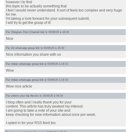
however I to find
this topic to be actually something that
I feel I would never understand. It sort of feels too complex and very huge
for me.
I'm taking a look forward for your subsequent submit,
I will try to get the grasp of it!
Par
Telegram Porn Channel link
le 03/06/20 à 18:26
Nice
Par
Uk whatsapp group link
le 03/06/20 à 18:30
Nice information you share with us
Par
Indian whatsapp group link
le 03/06/20 à 18:31
Wow
Par
Indian whatsapp group link
le 03/06/20 à 18:34
Wow nice article
Par
unlock your hip flexors
le 19/06/20 à 04:34
I blog often and I really thank you for your
content. This article has truly peaked my interest.
I am going to take a note of your site and
keep checking for new information about once per week.
I opted in for your RSS feed too.