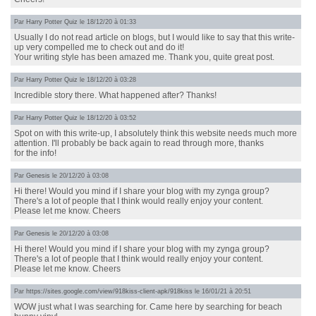
Par
Harry Potter Quiz
le 18/12/20 à 01:33
Usually I do not read article on blogs, but I would like to say that this write-
up very compelled me to check out and do it!
Your writing style has been amazed me. Thank you, quite great post.
Par
Harry Potter Quiz
le 18/12/20 à 03:28
Incredible story there. What happened after? Thanks!
Par
Harry Potter Quiz
le 18/12/20 à 03:52
Spot on with this write-up, I absolutely think this website needs much more
attention. I'll probably be back again to read through more, thanks
for the info!
Par
Genesis
le 20/12/20 à 03:08
Hi there! Would you mind if I share your blog with my zynga group?
There's a lot of people that I think would really enjoy your content.
Please let me know. Cheers
Par
Genesis
le 20/12/20 à 03:08
Hi there! Would you mind if I share your blog with my zynga group?
There's a lot of people that I think would really enjoy your content.
Please let me know. Cheers
Par
https://sites.google.com/view/918kiss-client-apk/918kiss
le 16/01/21 à 20:51
WOW just what I was searching for. Came here by searching for beach