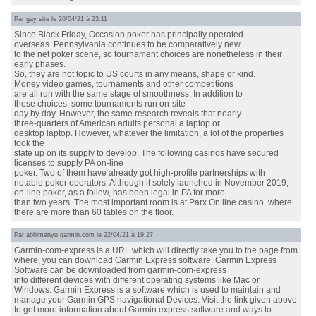
Par
gay site
le 20/04/21 à 23:11
Since Black Friday, Occasion poker has principally operated
overseas. Pennsylvania continues to be comparatively new
to the net poker scene, so tournament choices are nonetheless in their
early phases.
So, they are not topic to US courts in any means, shape or kind.
Money video games, tournaments and other competitions
are all run with the same stage of smoothness. In addition to
these choices, some tournaments run on-site
day by day. However, the same research reveals that nearly
three-quarters of American adults personal a laptop or
desktop laptop. However, whatever the limitation, a lot of the properties
took the
state up on its supply to develop. The following casinos have secured
licenses to supply PA on-line
poker. Two of them have already got high-profile partnerships with
notable poker operators. Although it solely launched in November 2019,
on-line poker, as a follow, has been legal in PA for more
than two years. The most important room is at Parx On line casino, where
there are more than 60 tables on the floor.
Par
abhimanyu garmin.com
le 22/04/21 à 19:27
Garmin-com-express is a URL which will directly take you to the page from
where, you can download Garmin Express software. Garmin Express
Software can be downloaded from garmin-com-express
into different devices with different operating systems like Mac or
Windows. Garmin Express is a software which is used to maintain and
manage your Garmin GPS navigational Devices. Visit the link given above
to get more information about Garmin express software and ways to