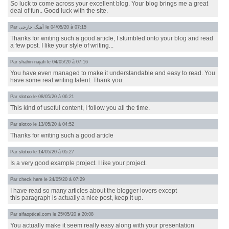
So luck to come across your excellent blog. Your blog brings me a great
deal of fun.. Good luck with the site.
Par
آهنگ خارجی
le 04/05/20 à 07:15
Thanks for writing such a good article, I stumbled onto your blog and read
a few post. I like your style of writing...
Par
shahin najafi
le 04/05/20 à 07:16
You have even managed to make it understandable and easy to read. You
have some real writing talent. Thank you.
Par
slotxo
le 08/05/20 à 06:21
This kind of useful content, I follow you all the time.
Par
slotxo
le 13/05/20 à 04:52
Thanks for writing such a good article
Par
slotxo
le 14/05/20 à 05:27
Is a very good example project. I like your project.
Par
check here
le 24/05/20 à 07:29
I have read so many articles about the blogger lovers except
this paragraph is actually a nice post, keep it up.
Par
sifaoptical.com
le 25/05/20 à 20:08
You actually make it seem really easy along with your presentation