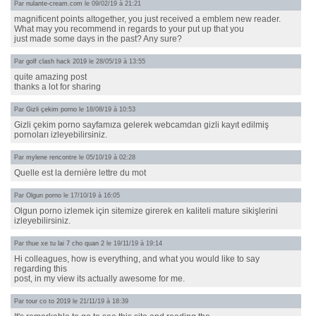
Par
nulante-cream.com
le 09/02/19 à 21:21
magnificent points altogether, you just received a emblem new reader.
What may you recommend in regards to your put up that you
just made some days in the past? Any sure?
Par
golf clash hack 2019
le 28/05/19 à 13:55
quite amazing post
thanks a lot for sharing
Par
Gizli çekim porno
le 18/08/19 à 10:53
Gizli çekim porno sayfamıza gelerek webcamdan gizli kayıt edilmiş
pornoları izleyebilirsiniz.
Par
mylene rencontre
le 05/10/19 à 02:28
Quelle est la dernière lettre du mot
Par
Olgun porno
le 17/10/19 à 16:05
Olgun porno izlemek için sitemize girerek en kaliteli mature sikişlerini
izleyebilirsiniz.
Par
thue xe tu lai 7 cho quan 2
le 19/11/19 à 19:14
Hi colleagues, how is everything, and what you would like to say
regarding this
post, in my view its actually awesome for me.
Par
tour co to 2019
le 21/11/19 à 18:39