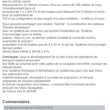
que le coût du navire
dépasserait les 10 millions d’euros. Pour un convoi de 186 mètres de long ,
l’investissement dans un
pousseur de 2 x 1.000 CV et ses barges peut dépasser les 5 millions d’euros ;
pour un automoteur de
110 m (la configuration la plus souple et la plus rentable) – 4 millions d’euros.
Nous pouvons envisager une solution ‘hybride’ : la construction des bateaux
"Diesels-électriques"
avec un système de connexion qui permet l’installation du ‘Système
d’accrochage’ pour un trolley-
bateau,- dans ce cas, ce dernier système (installé et connecté) ne fera
augmenter le coût de l’
acquisition d’un tel bateau que de 4 à 10 %, le prix du ‘Système d’accrochage’
(fait par petites
séries) étant estimé à 390 k€ ± 8 % .
Conclusion
: pour le développement de la voie d’eau les opérateurs de
transport doivent renouveler
leur flotte qui pourrait avoir cette option de la navigation électrifiée, puisque les
infrastructures
d’un Système Electrique d’Alimentation ne coûtent pas plus cher que celles
des autoroutes et le
matériel embarqué, nécessaire à ce mode de propulsion, ne fait pas
augmenter de manière substantielle
le coût de l’acquisition d’un bateau,- c’est peut-être le moment de faire
basculer les Voies Navigables
de France vers le SEAVN.
Commentaires
Par
serrurier fichet paris 16
le 19/09/15 à 00:22