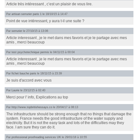
Article très intéressant , c’est un plaisir de vous lire.
Par
artisan serrurier paris 1
le 18/10/15 à 14:47
Point de vue intéressant, y aura t-il une suite ?
Par
serrurier
le 27/10/15 à 13:06
Article interessant , je le met dans mes favoris et je le partage avec mes
amis , merci beaucoup
Par
test psychotechnique permis
le 04/11/15 à 00:04
Article interessant , je le met dans mes favoris et je le partage avec mes
amis , merci beaucoup
Par
fichet bauche paris
le 18/11/15 à 23:39
Je suis d'accord avec vous
Par
Laurie
le 23/12/15 à 02:40
Merci pour l' info, Explications au top
Par
http://www.topbritishessays.co
le 20/04/17 à 08:13
The infrastructure should be strong enough that no things that damage the
system. France needs the good infrastructure of the water supply and
electricity. But it is not the easy task and lots of the difficulties may they
face. I am sure they can do it.
Par
professional proofreading services UK
le 29/01/18 à 10:55