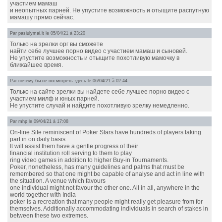
участием мамаш
и неопытных парней. Не упустите возможность и отыщите распутную
мамашу прямо сейчас.
Par
pasiulymai.lt
le 05/04/21 à 23:20
Только на зрелки орг вы сможете
найти себе лучшее порно видео с участием мамаш и сыновей.
Не упустите возможность и отыщите похотливую мамочку в
ближайшее время.
Par
почему бы не посмотреть здесь
le 06/04/21 à 02:44
Только на сайте зрелки вы найдете себе лучшее порно видео с
участием милф и юных парней.
Не упустите случай и найдите похотливую зрелку немедленно.
Par
mhp
le 09/04/21 à 17:08
On-line Site reminiscent of Poker Stars have hundreds of players taking
part in on daily basis.
It will assist them have a gentle progress of their
financial institution roll serving to them to play
ring video games in addition to higher Buy-in Tournaments.
Poker, nonetheless, has many guidelines and palms that must be
remembered so that one might be capable of analyse and act in line with
the situation. A venue which favours
one individual might not favour the other one. All in all, anywhere in the
world together with India
poker is a recreation that many people might really get pleasure from for
themselves. Additionally accommodating individuals in search of stakes in
between these two extremes.