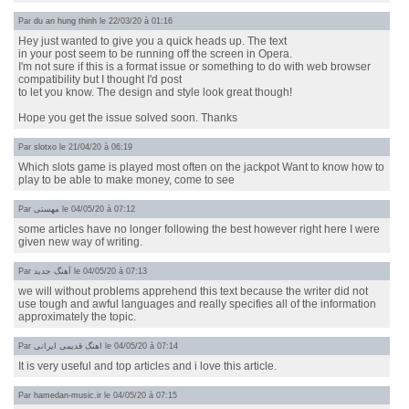
Par
du an hung thinh
le 22/03/20 à 01:16
Hey just wanted to give you a quick heads up. The text
in your post seem to be running off the screen in Opera.
I'm not sure if this is a format issue or something to do with web browser
compatibility but I thought I'd post
to let you know. The design and style look great though!
Hope you get the issue solved soon. Thanks
Par
slotxo
le 21/04/20 à 06:19
Which slots game is played most often on the jackpot Want to know how to
play to be able to make money, come to see
Par
مهستی
le 04/05/20 à 07:12
some articles have no longer following the best however right here I were
given new way of writing.
Par
آهنگ جدید
le 04/05/20 à 07:13
we will without problems apprehend this text because the writer did not
use tough and awful languages and really specifies all of the information
approximately the topic.
Par
اهنگ قدیمی ایرانی
le 04/05/20 à 07:14
It is very useful and top articles and i love this article.
Par
hamedan-music.ir
le 04/05/20 à 07:15