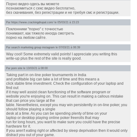
Порно видео-здесь вы можете
познакомиться с секс видео бесплатно,
без скачивания, без регистрации и не требуя смс и регистрации.
Par
https://www.crackingdrupal.com/
le 05/03/21 à 15:23
Поклонники "порно" с точностью
понимают, как тяжело иногда смотреть
порно на любом сайте.
Par
search marketing group instagram
le 07/03/21 à 06:39
Way cool! Some extremely valid points! I appreciate you writing this
write-up plus the rest of the site is really good.
Par
porn site
le 13/03/21 à 08:00
Taking part in on-line poker tournaments in India
and profitable big can take a lot of time and this means a
click stable time investment. Check the configuration of your laptop and
find out
if it may well assist clean functioning of the software program or
website you're enjoying on. This can result in making a callous mistake
that can price you large at the
table. Nevertheless, except you may win persistently in on-line poker, you
should follow playing a single
desk at a time. As you can be spending plenty of time on your
laptop or desktop playing online poker freerolls that may
run for long hours, you want to make sure you could have the precise
hardware for it.
If you aren't eating right or affected by sleep deprivation then it would only
distract you out of your game.