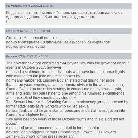
Par
увидеть это
le 24/02/21 à 20:28
Когда вас не тянет к модели "запрос-согласие", которая далека от
идеала для диалога об интимности и в день секса,
{
Par
Dictaf.Net
le 27/02/21 à 05:01
Смотреть без всякой оплаты
порно в интернете-18 фильмов без взносов и секс-файлов
нормального качества.
Par
cam 321
le 27/02/21 à 15:51
The governor’s office confirmed that Boylan flew with the governor on four
events in October 2017, however
released a statement from 4 individuals who have been on those flights
who mentioned the joke about strip poker by
no means happened. Lindsey Boylan stated that during her more
than three years working as an economic adviser in the administration,
Cuomo "would go out of his strategy to contact me on my lower again,
arms and legs," in contrast her to one among his rumored ex-girlfriends
and once joked they should play strip poker.
The Sexual Harassment Working Group, an advocacy group launched by
former state legislative workers who skilled sexual
harassment, called for an instantaneous and impartial investigation into
Cuomo's workplace behavior.
"We have been on every of those October flights and this dialog did not
occur,"
mentioned an announcement attributed to former senior
advisor John Maggiore, former Empire State Growth CEO Howard
Zemsky, Cuomo's former press secretary