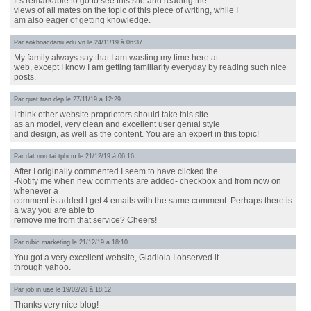
It's remarkable to go to see this site and reading the
views of all mates on the topic of this piece of writing, while I
am also eager of getting knowledge.
Par
aokhoacdanu.edu.vn
le 24/11/19 à 06:37
My family always say that I am wasting my time here at
web, except I know I am getting familiarity everyday by reading such nice
posts.
Par
quat tran dep
le 27/11/19 à 12:29
I think other website proprietors should take this site
as an model, very clean and excellent user genial style
and design, as well as the content. You are an expert in this topic!
Par
dat non tai tphcm
le 21/12/19 à 06:16
After I originally commented I seem to have clicked the
-Notify me when new comments are added- checkbox and from now on
whenever a
comment is added I get 4 emails with the same comment. Perhaps there is
a way you are able to
remove me from that service? Cheers!
Par
rubic marketing
le 21/12/19 à 18:10
You got a very excellent website, Gladiola I observed it
through yahoo.
Par
job in uae
le 19/02/20 à 18:12
Thanks very nice blog!