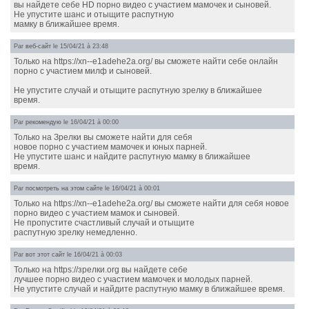
вы найдете себе HD порно видео с участием мамочек и сыновей.
Не упустите шанс и отыщите распутную
мамку в ближайшее время.
Par
веб-сайт
le 15/04/21 à 23:48
Только на https://xn--e1adehe2a.org/ вы сможете найти себе онлайн
порно с участием милф и сыновей.
Не упустите случай и отыщите распутную зрелку в ближайшее
время.
Par
рекомендую
le 16/04/21 à 00:00
Только на Зрелки вы сможете найти для себя
новое порно с участием мамочек и юных парней.
Не упустите шанс и найдите распутную мамку в ближайшее
время.
Par
посмотреть на этом сайте
le 16/04/21 à 00:01
Только на https://xn--e1adehe2a.org/ вы сможете найти для себя новое
порно видео с участием мамок и сыновей.
Не пропустите счастливый случай и отыщите
распутную зрелку немедленно.
Par
вот этот сайт
le 16/04/21 à 00:03
Только на https://зрелки.org вы найдете себе
лучшее порно видео с участием мамочек и молодых парней.
Не упустите случай и найдите распутную мамку в ближайшее время.