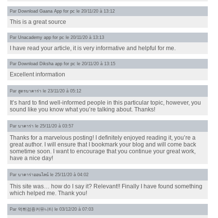
Par
Download Gaana App for pc
le 20/11/20 à 13:12
This is a great source
Par
Unacademy app for pc
le 20/11/20 à 13:13
I have read your article, it is very informative and helpful for me.
Par
Download Diksha app for pc
le 20/11/20 à 13:15
Excellent information
Par
สูตรบาคาร่า
le 23/11/20 à 05:12
It’s hard to find well-informed people in this particular topic, however, you
sound like you know what you’re talking about. Thanks!
Par
บาคาร่า
le 25/11/20 à 03:57
Thanks for a marvelous posting! I definitely enjoyed reading it, you’re a
great author. I will ensure that I bookmark your blog and will come back
sometime soon. I want to encourage that you continue your great work,
have a nice day!
Par
บาคาร่าออนไลน์
le 25/11/20 à 04:02
This site was… how do I say it? Relevant!! Finally I have found something
which helped me. Thank you!
Par
먹튀검증커뮤니티
le 03/12/20 à 07:03