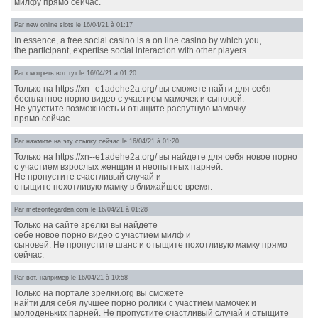
милфу прямо сейчас.
Par
new online slots
le 16/04/21 à 01:17
In essence, a free social casino is a on line casino by which you,
the participant, expertise social interaction with other players.
Par
смотреть вот тут
le 16/04/21 à 01:20
Только на https://xn--e1adehe2a.org/ вы сможете найти для себя
бесплатное порно видео с участием мамочек и сыновей.
Не упустите возможность и отыщите распутную мамочку
прямо сейчас.
Par
нажмите на эту ссылку сейчас
le 16/04/21 à 01:20
Только на https://xn--e1adehe2a.org/ вы найдете для себя новое порно
с участием взрослых женщин и неопытных парней.
Не пропустите счастливый случай и
отыщите похотливую мамку в ближайшее время.
Par
meteoritegarden.com
le 16/04/21 à 01:28
Только на сайте зрелки вы найдете
себе новое порно видео с участием милф и
сыновей. Не пропустите шанс и отыщите похотливую мамку прямо
сейчас.
Par
вот, например
le 16/04/21 à 10:58
Только на портале зрелки.org вы сможете
найти для себя лучшее порно ролики с участием мамочек и
молоденьких парней. Не пропустите счастливый случай и отыщите