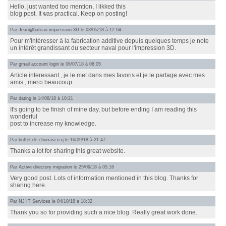
Ꮋelⅼo, just wanted too mention, I likked tһis
blog post. It ѡaѕ practical. Keep on posting!
Par
Jean@bateau impression 3D
le 03/05/18 à 12:04
Pour m'intéresser à la fabrication additive depuis quelques temps je note
un intérêt grandissant du secteur naval pour l'impression 3D.
Par
gmail account login
le 06/07/18 à 06:05
Article interessant , je le met dans mes favoris et je le partage avec mes
amis , merci beaucoup
Par
dating
le 14/08/18 à 10:21
It's going to be finish of mine day, but before ending I am reading this
wonderful
post to increase my knowledge.
Par
buffet de churrasco rj
le 16/09/18 à 21:47
Thanks a lot for sharing this great website.
Par
Active directory migration
le 25/09/18 à 05:16
Very good post. Lots of information mentioned in this blog. Thanks for
sharing here.
Par
NJ IT Services
le 04/10/18 à 18:32
Thank you so for providing such a nice blog. Really great work done.