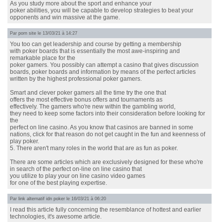
As you study more about the sport and enhance your
poker abilities, you will be capable to develop strategies to beat your
opponents and win massive at the game.
Par
porn site
le 13/03/21 à 14:27
You too can get leadership and course by getting a membership
with poker boards that is essentially the most awe-inspiring and
remarkable place for the
poker gamers. You possibly can attempt a casino that gives discussion
boards, poker boards and information by means of the perfect articles
written by the highest professional poker gamers.
Smart and clever poker gamers all the time try the one that
offers the most effective bonus offers and tournaments as
effectively. The gamers who're new within the gambling world,
they need to keep some factors into their consideration before looking for
the
perfect on line casino. As you know that casinos are banned in some
nations, click for that reason do not get caught in the fun and keenness of
play poker.
5. There aren't many roles in the world that are as fun as poker.
There are some articles which are exclusively designed for these who're
in search of the perfect on-line on line casino that
you utilize to play your on line casino video games
for one of the best playing expertise.
Par
link alternatif idn poker
le 16/03/21 à 06:20
I read this article fully concerning the resemblance of hottest and earlier
technologies, it's awesome article.