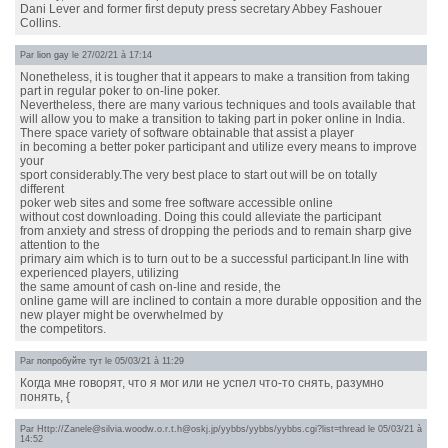
Dani Lever and former first deputy press secretary Abbey Fashouer
Collins.
Par
lion gay
le 27/02/21 à 17:14
Nonetheless, it is tougher that it appears to make a transition from taking
part in regular poker to on-line poker.
Nevertheless, there are many various techniques and tools available that
will allow you to make a transition to taking part in poker online in India.
There space variety of software obtainable that assist a player
in becoming a better poker participant and utilize every means to improve
your
sport considerably.The very best place to start out will be on totally
different
poker web sites and some free software accessible online
without cost downloading. Doing this could alleviate the participant
from anxiety and stress of dropping the periods and to remain sharp give
attention to the
primary aim which is to turn out to be a successful participant.In line with
experienced players, utilizing
the same amount of cash on-line and reside, the
online game will are inclined to contain a more durable opposition and the
new player might be overwhelmed by
the competitors.
Par
попробуйте тут
le 05/03/21 à 11:29
Когда мне говорят, что я мог или не успел что-то снять, разумно
понять, {
Par Http://Zanele@silvia.woodw.o.r.t.h@oskj.jp/yybbs/yybbs/yybbs.cgi?list=thread le 05/03/21 à
14:52