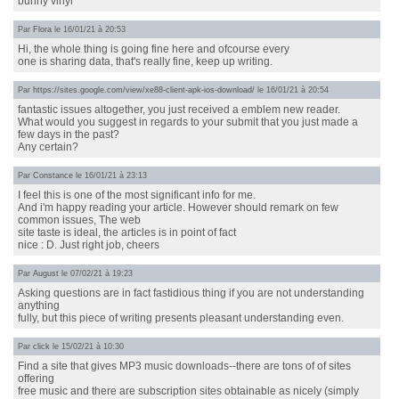
bunny vinyl
Par
Flora
le 16/01/21 à 20:53
Hi, the whole thing is going fine here and ofcourse every
one is sharing data, that's really fine, keep up writing.
Par
https://sites.google.com/view/xe88-client-apk-ios-download/
le 16/01/21 à 20:54
fantastic issues altogether, you just received a emblem new reader.
What would you suggest in regards to your submit that you just made a
few days in the past?
Any certain?
Par
Constance
le 16/01/21 à 23:13
I feel this is one of the most significant info for me.
And i'm happy reading your article. However should remark on few
common issues, The web
site taste is ideal, the articles is in point of fact
nice : D. Just right job, cheers
Par
August
le 07/02/21 à 19:23
Asking questions are in fact fastidious thing if you are not understanding
anything
fully, but this piece of writing presents pleasant understanding even.
Par
click
le 15/02/21 à 10:30
Find a site that gives MP3 music downloads--there are tons of of sites
offering
free music and there are subscription sites obtainable as nicely (simply