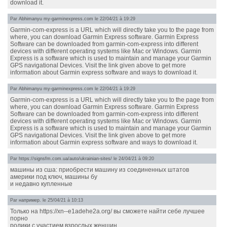
download it.
Par
Abhimanyu my-garminexpress.com
le 22/04/21 à 19:29
Garmin-com-express is a URL which will directly take you to the page from
where, you can download Garmin Express software. Garmin Express
Software can be downloaded from garmin-com-express into different
devices with different operating systems like Mac or Windows. Garmin
Express is a software which is used to maintain and manage your Garmin
GPS navigational Devices. Visit the link given above to get more
information about Garmin express software and ways to download it.
Par
Abhimanyu my-garminexpress.com
le 22/04/21 à 19:29
Garmin-com-express is a URL which will directly take you to the page from
where, you can download Garmin Express software. Garmin Express
Software can be downloaded from garmin-com-express into different
devices with different operating systems like Mac or Windows. Garmin
Express is a software which is used to maintain and manage your Garmin
GPS navigational Devices. Visit the link given above to get more
information about Garmin express software and ways to download it.
Par
https://signsfm.com.ua/auto/ukrainian-sites/
le 24/04/21 à 09:20
машины из сша: приобрести машину из соединенных штатов
америки под ключ, машины бу
и недавно купленные
Par
например.
le 25/04/21 à 10:13
Только на https://xn--e1adehe2a.org/ вы сможете найти себе лучшее
порно
ролики с участием взрослых женщин