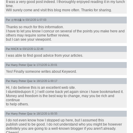
It was a very good post indeed. I thoroughly enjoyed reading it in my lunch
time.
Will surely come and visit this blog more often. Thanks for sharing.
Par
소액대출
le 03/12/20 à 07:03
Thanks so much for this information.
I have to let you know I concur on several of the points you make here and
others may require some further review,
but I can see your viewpoint.
Par
HACK
le 03/12/20 à 22:46
I was able to find good advice from your articles.
Par
Harry Potter Quiz
le 17/12/20 à 20:01
Yes! Finally someone writes about Keyword.
Par
Harry Potter Quiz
le 18/12/20 à 00:17
Hi, I do believe this is an excellent web site.
I stumbledupon it ;) I will come back yet again since i have bookmarked it.
Money and freedom is the best way to change, may you be rich and
continue
to help others.
Par
Harry Potter Quiz
le 18/12/20 à 00:55
I do not even know how I stopped up here, but I assumed this
publish used to be good. I do not understand who you might be however
definitely you are going to a well-known blogger if you aren't already.
Cheers!