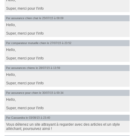
Hello,
Super, merci pour l'info
Par
assurance chien chat
le 25/07/15 à 09:09
Hello,
Super, merci pour l'info
Par
comparateur mutuelle chien
le 27/07/15 à 23:52
Hello,
Super, merci pour l'info
Par
assurances chiens
le 28/07/15 à 13:59
Hello,
Super, merci pour l'info
Par
assurance pour chien
le 30/07/15 à 00:34
Hello,
Super, merci pour l'info
Par
Cassandra
le 03/08/15 à 23:40
Vous détenez un site attrayant à regarder avec des articles et un style
alléchant, poursuivez ainsi !