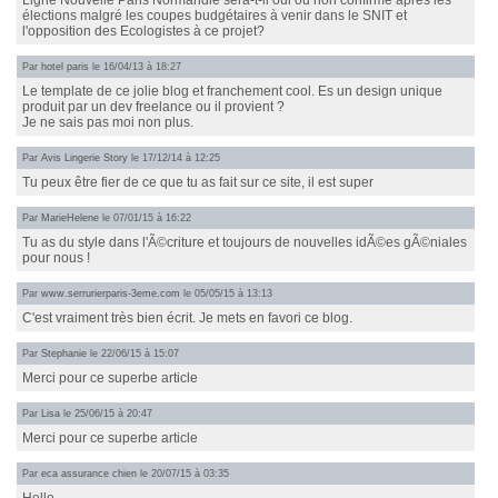
Ligne Nouvelle Paris Normandie sera-t-il oui ou non confirmé après les
élections malgré les coupes budgétaires à venir dans le SNIT et
l'opposition des Ecologistes à ce projet?
Par
hotel paris
le 16/04/13 à 18:27
Le template de ce jolie blog et franchement cool. Es un design unique
produit par un dev freelance ou il provient ?
Je ne sais pas moi non plus.
Par
Avis Lingerie Story
le 17/12/14 à 12:25
Tu peux être fier de ce que tu as fait sur ce site, il est super
Par
MarieHelene
le 07/01/15 à 16:22
Tu as du style dans l'Ã©criture et toujours de nouvelles idÃ©es gÃ©niales
pour nous !
Par
www.serrurierparis-3eme.com
le 05/05/15 à 13:13
C'est vraiment très bien écrit. Je mets en favori ce blog.
Par
Stephanie
le 22/06/15 à 15:07
Merci pour ce superbe article
Par
Lisa
le 25/06/15 à 20:47
Merci pour ce superbe article
Par
eca assurance chien
le 20/07/15 à 03:35