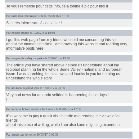
Je vous remercie pour cette info, cela tombe à pic pour moi !!
Par
taille-haie thermique stihl
le 15/08/16 à 11:36
Site très intéressant à conseiller !
Par
espion iphone
le 10/09/16 à 15:56
I got this web page from my friend who told me concerning this site
and at the moment this time I am browsing this website and reading very
informative posts here.
Par
rio grande valley rv parks
le 28/09/16 à 13:46
The article you have shared above helped us understand about the
regional planning for the whole Seine Valley - national and European
issue. I was searching for this news and thanks to you for helping us
understand the whole story.
Par
amanda seyfried leak
le 16/03/17 à 23:05
Very bad news for amanda seifried is happening these days !
!
Par
acheter fichier email cibler France
le 05/04/17 à 17:35
It's awesome to pay a quick visit this site and reading the views of all
friends
about this piece of writing, while I am also keen of getting experience.
Par
argent sur le net
le 20/05/17 à 02:52