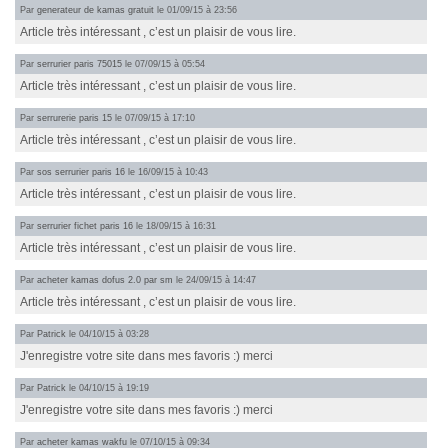
Par
generateur de kamas gratuit
le 01/09/15 à 23:56
Article très intéressant , c’est un plaisir de vous lire.
Par
serrurier paris 75015
le 07/09/15 à 05:54
Article très intéressant , c’est un plaisir de vous lire.
Par
serrurerie paris 15
le 07/09/15 à 17:10
Article très intéressant , c’est un plaisir de vous lire.
Par
sos serrurier paris 16
le 16/09/15 à 10:43
Article très intéressant , c’est un plaisir de vous lire.
Par
serrurier fichet paris 16
le 18/09/15 à 16:31
Article très intéressant , c’est un plaisir de vous lire.
Par
acheter kamas dofus 2.0 par sm
le 24/09/15 à 14:47
Article très intéressant , c’est un plaisir de vous lire.
Par
Patrick
le 04/10/15 à 03:28
J'enregistre votre site dans mes favoris :) merci
Par
Patrick
le 04/10/15 à 19:19
J'enregistre votre site dans mes favoris :) merci
Par
acheter kamas wakfu
le 07/10/15 à 09:34