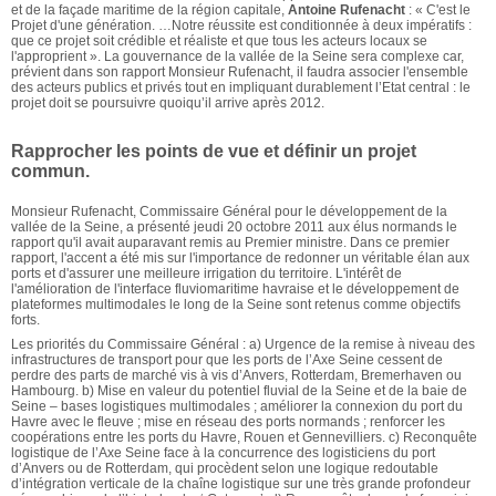
et de la façade maritime de la région capitale,
Antoine Rufenacht
: « C'est le
Projet d'une génération. …Notre réussite est conditionnée à deux impératifs :
que ce projet soit crédible et réaliste et que tous les acteurs locaux se
l'approprient ». La gouvernance de la vallée de la Seine sera complexe car,
prévient dans son rapport Monsieur Rufenacht, il faudra associer l'ensemble
des acteurs publics et privés tout en impliquant durablement l’Etat central : le
projet doit se poursuivre quoiqu’il arrive après 2012.
Rapprocher les points de vue et définir un projet
commun.
Monsieur Rufenacht, Commissaire Général pour le développement de la
vallée de la Seine, a présenté jeudi 20 octobre 2011 aux élus normands le
rapport qu'il avait auparavant remis au Premier ministre. Dans ce premier
rapport, l'accent a été mis sur l'importance de redonner un véritable élan aux
ports et d'assurer une meilleure irrigation du territoire. L'intérêt de
l'amélioration de l'interface fluviomaritime havraise et le développement de
plateformes multimodales le long de la Seine sont retenus comme objectifs
forts.
Les priorités du Commissaire Général : a) Urgence de la remise à niveau des
infrastructures de transport pour que les ports de l’Axe Seine cessent de
perdre des parts de marché vis à vis d’Anvers, Rotterdam, Bremerhaven ou
Hambourg. b) Mise en valeur du potentiel fluvial de la Seine et de la baie de
Seine – bases logistiques multimodales ; améliorer la connexion du port du
Havre avec le fleuve ; mise en réseau des ports normands ; renforcer les
coopérations entre les ports du Havre, Rouen et Gennevilliers. c) Reconquête
logistique de l’Axe Seine face à la concurrence des logisticiens du port
d’Anvers ou de Rotterdam, qui procèdent selon une logique redoutable
d’intégration verticale de la chaîne logistique sur une très grande profondeur