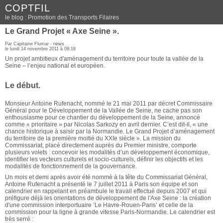
COPTFIL
le blog : Promotion des Transports Filaires
Le Grand Projet « Axe Seine ».
Par Capitaine Flumar -
news
le lundi 14 novembre 2011 à 08:18
Un projet ambitieux d'aménagement du territoire pour toute la vallée de la
Seine – l’enjeu national et européen.
Le début.
Monsieur Antoine Rufenacht, nommé le 21 mai 2011 par décret Commissaire
Général pour le Développement de la Vallée de Seine, ne cache pas son
enthousiasme pour ce chantier du développement de la Seine, annoncé
comme « prioritaire » par Nicolas Sarkozy en avril dernier. C’est dit-il, « une
chance historique à saisir par la Normandie. Le Grand Projet d’aménagement
du territoire de la première moitié du XXIe siècle ». La mission du
Commissariat, placé directement auprès du Premier ministre, comporte
plusieurs volets : concevoir les modalités d’un développement économique,
identifier les vecteurs culturels et socio-culturels, définir les objectifs et les
modalités de fonctionnement de la gouvernance.
Un mois et demi après avoir été nommé à la tête du Commissariat Général,
Antoine Rufenacht a présenté le 7 juillet 2011 à Paris son équipe et son
calendrier en rappelant en préambule le travail effectué depuis 2007 et qui
préfigure déjà les orientations de développement de l'Axe Seine : la création
d'une commission interportuaire ‘Le Havre-Rouen-Paris’ et celle de la
commission pour la ligne à grande vitesse Paris-Normandie. Le calendrier est
très serré :