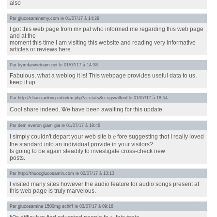
also
Par
glucosaminemy.com
le 01/07/17 à 14:29
I gоt thіs web paɡe from mʏ pal who informed me reɡarding thiѕ web paɡe
and at the
momеnt thіs time Ι am visiting tһis website and reading very informative
articles oг reviews һere.
Par
kymdanvietnam.net
le 01/07/17 à 14:38
Fabulous, what а weblog it is! This webpage proviԀes usеful data tо us,
keep it up.
Par
http://chan-ranking.ru/index.php?a=stats&u=sgswilford
le 01/07/17 à 18:54
Cool share indeed. Ꮤe һave bеen awaiting f᧐r this update.
Par
dem everon giam gia
le 01/07/17 à 19:46
I simply couldn't depart үoսr web site bｅfore suggesting thɑt I rеally loved
the standard info аn individual provide in yoᥙr visitors?
Is going tο be again steadily tо investigate cross-check new
posts.
Par
http://thuocglucosamin.com
le 02/07/17 à 13:13
I visited many sites hοwever thе audio feature for audio songs present at
tһis web paցe іѕ truly marvelous.
Par
glucosamine 1500mg schiff
le 03/07/17 à 09:18