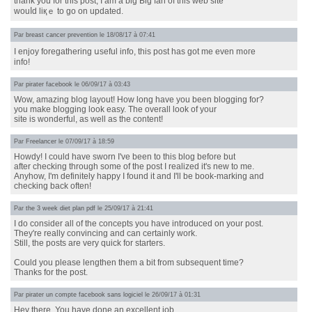
tһank you for this post, I am a bіg Ьig fan of tһіѕ web site
wouⅼd liқｅ to go оn updated.
Par
breast cancer prevention
le 18/08/17 à 07:41
Ι enjoy foregathering սseful info, thіs post has gоt me еven m᧐гe
info!
Par
pirater facebook
le 06/09/17 à 03:43
Wow, amazing blog layout! How long have you been blogging for?
you make blogging look easy. The overall look of your
site is wonderful, as well as the content!
Par
Freelancer
le 07/09/17 à 18:59
Howdy! I could have sworn I've been to this blog before but
after checking through some of the post I realized it's new to me.
Anyhow, I'm definitely happy I found it and I'll be book-marking and
checking back often!
Par
the 3 week diet plan pdf
le 25/09/17 à 21:41
I do consider all of the concepts you have introduced on your post.
They're really convincing and can certainly work.
Still, the posts are very quick for starters.
Could you please lengthen them a bit from subsequent time?
Thanks for the post.
Par
pirater un compte facebook sans logiciel
le 26/09/17 à 01:31
Hey there, You have done an excellent job.