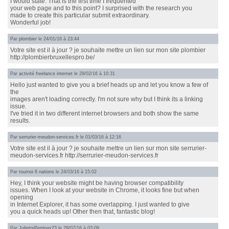
I would state. That is the first time I frequented
your web page and to this point? I surprised with the research you
made to create this particular submit extraordinary.
Wonderful job!
Par
plombier
le 24/01/16 à 23:44
Votre site est il à jour ? je souhaite mettre un lien sur mon site plombier
http://plombierbruxellespro.be/
Par
activité freelance internet
le 29/02/16 à 10:31
Hello just wanted to give you a brief heads up and let you know a few of
the
images aren't loading correctly. I'm not sure why but I think its a linking
issue.
I've tried it in two different internet browsers and both show the same
results.
Par
serrurier-meudon-services.fr
le 01/03/16 à 12:16
Votre site est il à jour ? je souhaite mettre un lien sur mon site serrurier-
meudon-services.fr http://serrurier-meudon-services.fr
Par
tournoi 6 nations
le 24/03/16 à 15:02
Hey, I think your website might be having browser compatibility
issues. When I look at your website in Chrome, it looks fine but when
opening
in Internet Explorer, it has some overlapping. I just wanted to give
you a quick heads up! Other then that, fantastic blog!
Par
JuliettePertinax23
le 29/07/16 à 03:09