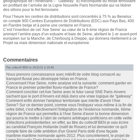
géographique de l’hinterland – ‘ Gateway’. d) Reconquête du mode ferroviaire
en profitant de l’arrivée de la Ligne Nouvelle Paris Normandie qui va libérer
des sillons pour le fret ferroviaire.
Pour l’heure les centres de distributions sont concentrés à 75 % au Benelux :
on compte 900 Centres Européens de Distributions (EDC) aux Pays Bas, 400
en Flandre belge et à peine une centaine en France.
C’est l’insertion de cet ‘Axe Seine’ au cœur de la 6-ème région de France
animant l’arrière-pays d’un estuaire et baie de Seine, abritant le 1-er avant-port
européen sur la Manche, de Cherbourg à Dieppe, qui donnera réellement à ce
Projet sa vraie dimension nationale et européenne.
Commentaires
Par collectif BEN le 24/11/11 à 19:48
Nous prenons connaissance avec intérêt de votre blog consacré au
transport fluvial peu développé hélas en France.
Concernant l'Axe Seine, notre analyse est la suivante: comment garder en
France le premier potentiel fluvio-maritime de France?
Comment concilier cet Axe Seine avec le futur canal SNE Paris-Anvers
sachant que le port d'Anvers est déjà dans une vraie logique de "gateway"
Comment enfin donner l'ampleur territoriale que mérite d'avoir l'Axe
Seine? Sur ce dernier point, comme vous l'indiquez vous-même à la fin de
votre billet, c'est effectivement l'intégration de l'évidence normande, 6ème
région de France qui permettra à l'Axe Seine d'avoir la bonne dimension
qui pourra le mettre à l'abri de certains arbitrages politiciens en cette veille
d'élections présidentielles: en effet, au titre du collectif BEN je vais écrire
au candidat François Hollande (natif de Rouen) et lui demander ce qu'il
compte faire de cette ambition d'un Grand Paris doté d'une façade
maritime maritime normande après 2012. Plus concrètement, le projet de