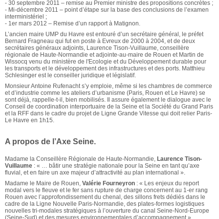
- 30 septembre 2011 – remise au Premier ministre des propositions concrètes ;
- Mi-décembre 2011 – point d’étape sur la base des conclusions de l’examen
interministériel ;
- 1er mars 2012 – Remise d’un rapport à Matignon.
L’ancien maire UMP du Havre est entouré d’un secrétaire général, le préfet
Bernard Fragneau qui fut en poste à Evreux de 2000 à 2004, et de deux
secrétaires généraux adjoints, Laurence Tison-Vuillaume, conseillère
régionale de Haute-Normandie et adjointe-au-maire de Rouen et Martin de
Wissocq venu du ministère de l'Ecologie et du Développement durable pour
les transports et le développement des infrastructures et des ports. Matthieu
Schlesinger est le conseiller juridique et législatif.
Monsieur Antoine Rufenacht s’y emploie, même si les chambres de commerce
et d’industrie comme les ateliers d’urbanisme (Paris, Rouen et Le Havre) se
sont déjà, rappelle-t-il, bien mobilisés. Il assure également le dialogue avec le
Conseil de coordination interportuaire de la Seine et la Société du Grand Paris
et la RFF dans le cadre du projet de Ligne Grande Vitesse qui doit relier Paris-
Le Havre en 1h15.
A propos de l’Axe Seine.
Madame la Conseillère Régionale de Haute-Normandie,
Laurence Tison-
Vuillaume
: « … bâtir une stratégie nationale pour la Seine en tant qu’axe
fluvial, et en faire un axe majeur d’attractivité au plan international ».
Madame le Maire de Rouen,
Valérie Fourneyron
: « Les enjeux du report
modal vers le fleuve et le fer sans rupture de charge concernent au 1-er rang
Rouen avec l’approfondissement du chenal, des sillons frets dédiés dans le
cadre de la Ligne Nouvelle Paris-Normandie, des plates-formes logistiques
nouvelles tri-modales stratégiques à l’ouverture du canal Seine-Nord-Europe
(Seine-Sud) et des mesures environnementales d’accompagnement ».