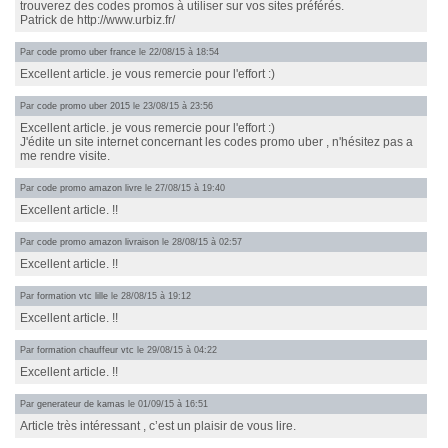
trouverez des codes promos à utiliser sur vos sites préférés.
Patrick de http://www.urbiz.fr/
Par
code promo uber france
le 22/08/15 à 18:54
Excellent article. je vous remercie pour l'effort :)
Par
code promo uber 2015
le 23/08/15 à 23:56
Excellent article. je vous remercie pour l'effort :)
J'édite un site internet concernant les codes promo uber , n'hésitez pas a
me rendre visite.
Par
code promo amazon livre
le 27/08/15 à 19:40
Excellent article. !!
Par
code promo amazon livraison
le 28/08/15 à 02:57
Excellent article. !!
Par
formation vtc lille
le 28/08/15 à 19:12
Excellent article. !!
Par
formation chauffeur vtc
le 29/08/15 à 04:22
Excellent article. !!
Par
generateur de kamas
le 01/09/15 à 16:51
Article très intéressant , c’est un plaisir de vous lire.