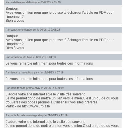
Par
endettement définition
le 05/08/15 à 15:40
Bonjour,
Avez vous un lien pour que je puisse télécharger l'article en PDF pour
l'imprimer ?
Bien à vous
Par
capacité endettement
le 06/08/15 à 08:23
Bonjour,
Avez vous un lien pour que je puisse télécharger l'article en PDF pour
l'imprimer ?
Bien à vous
Par
formation vtc lyon
le 12/08/15 à 04:53
Je vous remercie infiniment pour toutes ces informations
Par
dentiste mutualiste paris
le 13/08/15 à 07:18
Je vous remercie infiniment pour toutes ces informations
Par
urbiz.fr:code promo ebay
le 20/08/15 à 21:02
J’adore votre site internet et je le visite très souvent
Je me permet donc de mettre un lien vers le mien.C’est un guide ou vous
trouverez des codes promos à utiliser sur vos sites préférés.
Patrick de http://www.urbiz.fr/
Par
urbiz.fr code avantage ebay
le 21/08/15 à 12:19
J’adore votre site internet et je le visite très souvent
Je me permet donc de mettre un lien vers le mien.C’est un guide ou vous