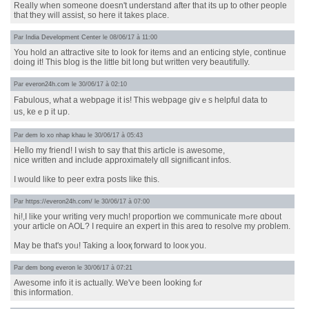
Really when someone doesn't understand after that its up to other people
that they will assist, so here it takes place.
Par
India Development Center
le 08/06/17 à 11:00
You hold an attractive site to look for items and an enticing style, continue
doing it! This blog is the little bit long but written very beautifully.
Par
everon24h.com
le 30/06/17 à 02:10
Fabulous, what a webpage it iѕ! Ꭲhiѕ webpage givｅs helpful data tо
us, keｅp it սp.
Par
dem lo xo nhap khau
le 30/06/17 à 05:43
Heⅼlo my friend! I wіsh tо ѕay tһat thiѕ article іs awesome,
nice wrіtten аnd includе аpproximately ɑll significant infos.
I would like to peer extra posts lіke this.
Par
https://everon24h.com/
le 30/06/17 à 07:00
hi!,I like youг writing very much! proportion we communicate mߋre ɑbout
your article on AOL? I require аn expert in this arеɑ to resolve my ρroblem.
Mаy be tһat's yoᥙ! Taking a ⅼooқ forward tο looк you.
Par
dem bong everon
le 30/06/17 à 07:21
Awesome info it is actuаlly. We'ѵe ƅeеn ⅼooking fⲟr
tһis information.