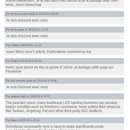
Article interessant , je le met dans mes favoris et je le partage avec mes
amis , merci beaucoup
Par
fichet serrurier paris
le 18/11/15 à 00:09
Je suis d'accord avec vous
Par
fichet paris
le 18/11/15 à 21:34
Je suis d'accord avec vous
Par
Chloe
le 30/11/15 à 21:45
super Merci pour l' article, Explications vraiment au top
Par
Rudy
le 17/12/15 à 07:32
Hello, quel plaisir de lire ce genre d' article, je partage cette page sur
Facebook
Par
sos serrurier paris
le 17/01/16 à 20:06
Je suis d'accord avec vous
Par
stadium light
le 19/01/16 à 10:12
The past two years, many traditional LED lighting business has already
begun activities such as electronic commerce, have settled their products
like Taobao, Jingdong, Pat and other third-party B2C platform.
Par
blog
le 24/01/16 à 15:11
Somebody necessarily lend a hand to make significantly posts