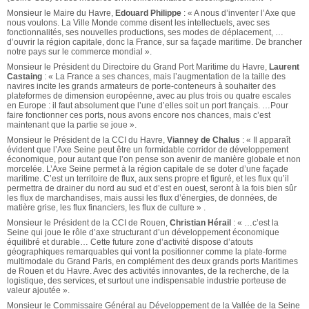
Monsieur le Maire du Havre,
Edouard Philippe
: « A nous d’inventer l’Axe que
nous voulons. La Ville Monde comme disent les intellectuels, avec ses
fonctionnalités, ses nouvelles productions, ses modes de déplacement, …
d’ouvrir la région capitale, donc la France, sur sa façade maritime. De brancher
notre pays sur le commerce mondial ».
Monsieur le Président du Directoire du Grand Port Maritime du Havre,
Laurent
Castaing
: « La France a ses chances, mais l’augmentation de la taille des
navires incite les grands armateurs de porte-conteneurs à souhaiter des
plateformes de dimension européenne, avec au plus trois ou quatre escales
en Europe : il faut absolument que l’une d’elles soit un port français. …Pour
faire fonctionner ces ports, nous avons encore nos chances, mais c’est
maintenant que la partie se joue ».
Monsieur le Président de la CCI du Havre,
Vianney de Chalus
: « Il apparaît
évident que l’Axe Seine peut être un formidable corridor de développement
économique, pour autant que l’on pense son avenir de manière globale et non
morcelée. L’Axe Seine permet à la région capitale de se doter d’une façade
maritime. C’est un territoire de flux, aux sens propre et figuré, et les flux qu’il
permettra de drainer du nord au sud et d’est en ouest, seront à la fois bien sûr
les flux de marchandises, mais aussi les flux d’énergies, de données, de
matière grise, les flux financiers, les flux de culture » .
Monsieur le Président de la CCI de Rouen,
Christian Hérail
: « …c’est la
Seine qui joue le rôle d’axe structurant d’un développement économique
équilibré et durable… Cette future zone d’activité dispose d’atouts
géographiques remarquables qui vont la positionner comme la plate-forme
multimodale du Grand Paris, en complément des deux grands ports Maritimes
de Rouen et du Havre. Avec des activités innovantes, de la recherche, de la
logistique, des services, et surtout une indispensable industrie porteuse de
valeur ajoutée ».
Monsieur le Commissaire Général au Développement de la Vallée de la Seine