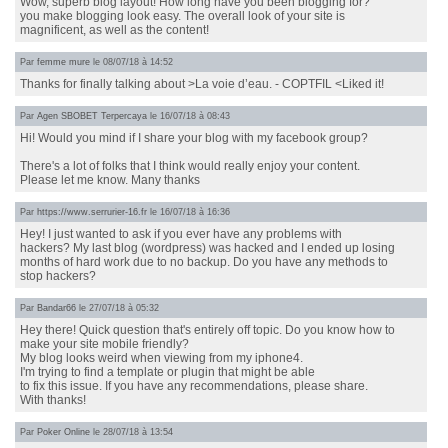
Wow, superb blog layout! How long have you been blogging for?
you make blogging look easy. The overall look of your site is
magnificent, as well as the content!
Par
femme mure
le 08/07/18 à 14:52
Thanks for finally talking about >La voie d’eau. - COPTFIL <Liked it!
Par
Agen SBOBET Terpercaya
le 16/07/18 à 08:43
Hi! Would you mind if I share your blog with my facebook group?
There's a lot of folks that I think would really enjoy your content.
Please let me know. Many thanks
Par
https://www.serrurier-16.fr
le 16/07/18 à 16:36
Hey! I just wanted to ask if you ever have any problems with
hackers? My last blog (wordpress) was hacked and I ended up losing
months of hard work due to no backup. Do you have any methods to
stop hackers?
Par
Bandar66
le 27/07/18 à 05:32
Hey there! Quick question that's entirely off topic. Do you know how to
make your site mobile friendly?
My blog looks weird when viewing from my iphone4.
I'm trying to find a template or plugin that might be able
to fix this issue. If you have any recommendations, please share.
With thanks!
Par
Poker Online
le 28/07/18 à 13:54