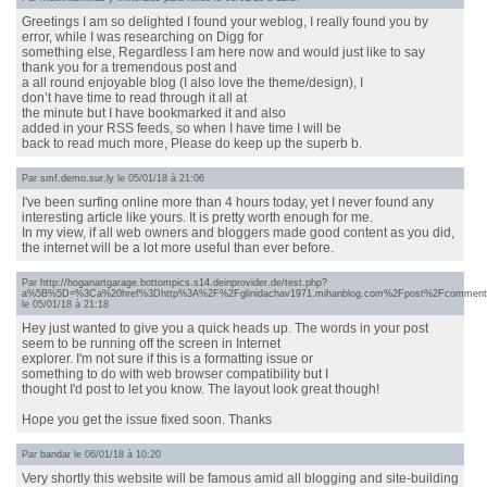
Greetings I am so delighted I found your weblog, I really found you by
error, while I was researching on Digg for
something else, Regardless I am here now and would just like to say
thank you for a tremendous post and
a all round enjoyable blog (I also love the theme/design), I
don’t have time to read through it all at
the minute but I have bookmarked it and also
added in your RSS feeds, so when I have time I will be
back to read much more, Please do keep up the superb b.
Par
smf.demo.sur.ly
le 05/01/18 à 21:06
I've been surfing online more than 4 hours today, yet I never found any
interesting article like yours. It is pretty worth enough for me.
In my view, if all web owners and bloggers made good content as you did,
the internet will be a lot more useful than ever before.
Par
http://hoganartgarage.bottompics.s14.deinprovider.de/test.php?
a%5B%5D=%3Ca%20href%3Dhttp%3A%2F%2Fglinidachav1971.mihanblog.com%2Fpost%2Fcomment%
le 05/01/18 à 21:18
Hey just wanted to give you a quick heads up. The words in your post
seem to be running off the screen in Internet
explorer. I'm not sure if this is a formatting issue or
something to do with web browser compatibility but I
thought I'd post to let you know. The layout look great though!
Hope you get the issue fixed soon. Thanks
Par
bandar
le 06/01/18 à 10:20
Very shortly this website will be famous amid all blogging and site-building