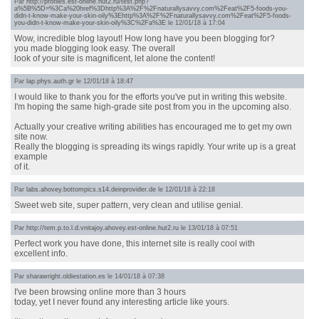
Par
http://profiles.est-online.hut2.ru/test.php?
a%5B%5D=%3Ca%20href%3Dhttp%3A%2F%2Fnaturallysavvy.com%2Feat%2F5-foods-you-
didn-t-know-make-your-skin-oily%3Ehttp%3A%2F%2Fnaturallysavvy.com%2Feat%2F5-foods-
you-didn-t-know-make-your-skin-oily%3C%2Fa%3E
le 12/01/18 à 17:04
Wow, incredible blog layout! How long have you been blogging for?
you made blogging look easy. The overall
look of your site is magnificent, let alone the content!
Par
lap.phys.auth.gr
le 12/01/18 à 18:47
I would like to thank you for the efforts you've put in writing this website.
I'm hoping the same high-grade site post from you in the upcoming also.
Actually your creative writing abilities has encouraged me to get my own
site now.
Really the blogging is spreading its wings rapidly. Your write up is a great
example
of it.
Par
labs.ahovey.bottompics.s14.deinprovider.de
le 12/01/18 à 22:18
Sweet web site, super pattern, very clean and utilise genial.
Par
http://tem.p.to.l.d.vnitajoy.ahovey.est-online.hut2.ru
le 13/01/18 à 07:51
Perfect work you have done, this internet site is really cool with
excellent info.
Par
sharawright.oldiestation.es
le 14/01/18 à 07:38
I've been browsing online more than 3 hours
today, yet I never found any interesting article like yours.