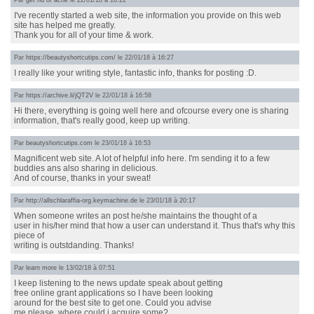
Par
get rid of acne
le 22/01/18 à 16:22
I've recently started a web site, the information you provide on this web
site has helped me greatly.
Thank you for all of your time & work.
Par
https://beautyshortcutips.com/
le 22/01/18 à 16:27
I really like your writing style, fantastic info, thanks for posting :D.
Par
https://archive.li/jQT2V
le 22/01/18 à 16:58
Hi there, everything is going well here and ofcourse every one is sharing
information, that's really good, keep up writing.
Par
beautyshortcutips.com
le 23/01/18 à 16:53
Magnificent web site. A lot of helpful info here. I'm sending it to a few
buddies ans also sharing in delicious.
And of course, thanks in your sweat!
Par
http://allschlaraffia-org.keymachine.de
le 23/01/18 à 20:17
When someone writes an post he/she maintains the thought of a
user in his/her mind that how a user can understand it. Thus that's why this
piece of
writing is outstdanding. Thanks!
Par
learn more
le 13/02/18 à 07:51
I keep listening to the news update speak about getting
free online grant applications so I have been looking
around for the best site to get one. Could you advise
me please, where could i acquire some?