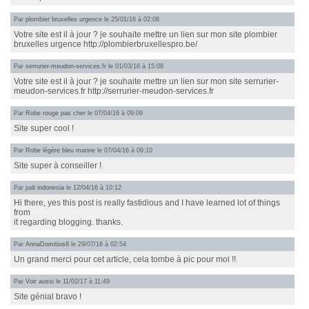
Par
plombier bruxelles urgence
le 25/01/16 à 02:08
Votre site est il à jour ? je souhaite mettre un lien sur mon site plombier
bruxelles urgence http://plombierbruxellespro.be/
Par
serrurier-meudon-services.fr
le 01/03/16 à 15:08
Votre site est il à jour ? je souhaite mettre un lien sur mon site serrurier-
meudon-services.fr http://serrurier-meudon-services.fr
Par
Robe rouge pas cher
le 07/04/16 à 09:09
Site super cool !
Par
Robe légère bleu marine
le 07/04/16 à 09:10
Site super à conseiller !
Par
judi indonesia
le 12/04/16 à 10:12
Hi there, yes this post is really fastidious and I have learned lot of things
from
it regarding blogging. thanks.
Par
AnnaDomitius8
le 29/07/16 à 02:54
Un grand merci pour cet article, cela tombe à pic pour moi !!
Par
Voir aussi
le 11/02/17 à 11:49
Site génial bravo !