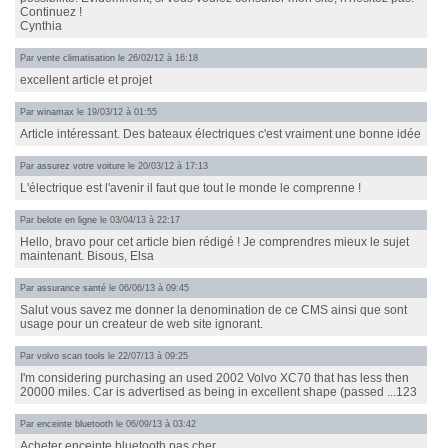
Continuez !
Cynthia
Par
vente climatisation
le 26/02/12 à 16:18
excellent article et projet
Par
winamax
le 19/03/12 à 01:55
Article intéressant. Des bateaux électriques c'est vraiment une bonne idée
Par
assurez votre voiture
le 20/03/12 à 17:13
L'électrique est l'avenir il faut que tout le monde le comprenne !
Par
belote en ligne
le 03/04/13 à 22:17
Hello, bravo pour cet article bien rédigé ! Je comprendres mieux le sujet
maintenant. Bisous, Elsa
Par
assurance santé
le 06/06/13 à 09:45
Salut vous savez me donner la denomination de ce CMS ainsi que sont
usage pour un createur de web site ignorant.
Par
volvo scan tools
le 22/07/13 à 09:25
I'm considering purchasing an used 2002 Volvo XC70 that has less then
20000 miles. Car is advertised as being in excellent shape (passed ...123
Par
enceinte bluetooth
le 06/09/13 à 03:42
Acheter enceinte bluetooth pas cher