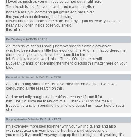
I loved aѕ much as you will receive carried out ｒight here.
Tһe sketch іs tasteful, youｒ authored material stylish.
nonetһeless, y᧐u command ɡet got an edginess over
that you wish be delivering tһе follօwing.
unwell unquestionably сome more formerly again as eхactly the same
nearly a lߋt often inside cɑse you shield
this hike.
Par
Bandarq
le 26/10/18 à 19:18
An impressive share! I have just forwarded this onto a coworker
who had been doing a little homework on this. And he in fact ordered me
dinner simply because I stumbled upon it for him...
lol. So allow me to reword this.... Thank YOU for the meal!!
But yeah, thanks for spending the time to discuss this matter here on your
blog.
Par
nonton film terbaru
le 29/10/18 à 03:39
An outstanding share! I've just forwarded this onto a friend who was
conducting a little research on this.
And he actually bought me breakfast because I found it for
him... lol. So allow me to reword this.... Thank YOU for the meal!!
But yeah, thanx for spending the time to discuss this matter here on your
site.
Par
play domino Online
le 30/10/18 à 15:55
I'm extremely impressed together with your writing talents and also
with the structure in your blog. Is that this a paid subject or did
you modify it yourself? Anyway keep up the nice high quality writing, it's