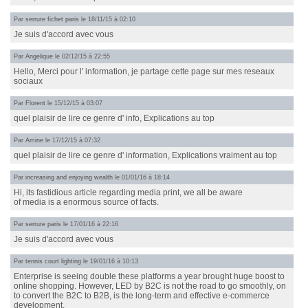
Par
serrure fichet paris
le 18/11/15 à 02:10
Je suis d'accord avec vous
Par
Angelique
le 02/12/15 à 22:55
Hello, Merci pour l' information, je partage cette page sur mes reseaux
sociaux
Par
Florent
le 15/12/15 à 03:07
quel plaisir de lire ce genre d' info, Explications au top
Par
Amine
le 17/12/15 à 07:32
quel plaisir de lire ce genre d' information, Explications vraiment au top
Par
increasing and enjoying wealth
le 01/01/16 à 18:14
Hi, its fastidious article regarding media print, we all be aware
of media is a enormous source of facts.
Par
serrure paris
le 17/01/16 à 22:16
Je suis d'accord avec vous
Par
tennis court lighting
le 19/01/16 à 10:13
Enterprise is seeing double these platforms a year brought huge boost to
online shopping. However, LED by B2C is not the road to go smoothly, on
to convert the B2C to B2B, is the long-term and effective e-commerce
development.