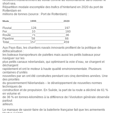
recourent indifféremment au fluvial comme au fluviomaritime sans oublier le
short-sea.
Répartition modale escomptée des trafics d’hinterland en 2020 du port de
Rotterdam en
millions de tonnes (source : Port de Rotterdam) :
Mode______________1995__________________2020
Fluvial___________128________________197
Fer______________10_________________160
Route____________71_________________36
Pipeline__________58_________________66
Total____________157________________459
Aux Pays-Bas, les chantiers navals innovants profitent de la politique de
défiscalisation :
les bateaux transporteurs de palettes mais aussi les petits bateaux pour
naviguer sur les
plus petits canaux néerlandais, qui optimisent la voie d’eau, se chargent et
déchargent
rapidement et ont le moteur à haute qualité environnementale. Plusieurs
centaines d’unités
nouvelles par an ont été construites pendant ces cinq dernières années. Une
des priorités
du gouvernement Néerlandais – le développement de nouvelles normes
techniques de
construction et de propulsion. En Suède, la part de la route a décliné de 61 %
en volume et
de 36 % en tonnes-kilomètres à la différence de l’évolution générale observée
partout
ailleurs.
Le manque de savoir-faire de la batellerie française fait que les armements