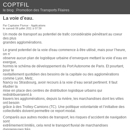
COPTFIL
le blog : Promotion des Transports Filaires
La voie d’eau.
Par Capitaine Flumar -
Applications
le samedi 09 juillet 2011 à 07:59
Un mode de transport au potentiel de trafic considérable pénétrant au coeur
des plus
grandes agglomérations.
Le grand potentiel de la voie d'eau commence à être utilisé, mais pour l’heure,
on n’
observe aucun plan de logistique urbaine d’envergure mettant la voie d’eau en
exergue,
hormis le schéma de développement du Port Autonome de Paris. Et pourtant,
pour le
ravitaillement quotidien des besoins de la capitale ou des agglomérations
comme Lyon, Metz,
Nancy ou Strasbourg, avoir recours à la voie d’eau serait pertinent. Il faut
étudier la
mise en place des centres de distribution logistique urbains qui
redistribueraient à
travers les agglomérations, depuis la rivière, les marchandises dont les villes
ont besoin
grâce à des Trolley-Camions (TC). Une politique volontariste et l’initiative des
collectivités doivent permettre ce report modal.
Comparés aux autres modes de transport, les risques d’accident de navigation
sont
extrêmement limités, cela rend le transport fluvial de marchandises
dangereuses très