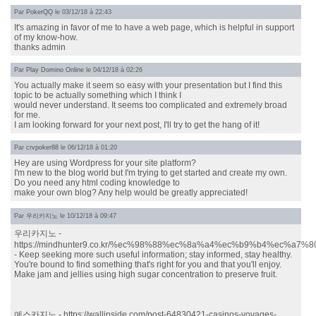
Par
PokerQQ
le 03/12/18 à 22:43
It's amazing in favor of me to have a web page, which is helpful in support
of my know-how.
thanks admin
Par
Play Domino Online
le 04/12/18 à 02:26
You actually make it seem so easy with your presentation but I find this
topic to be actually something which I think I
would never understand. It seems too complicated and extremely broad
for me.
I am looking forward for your next post, I'll try to get the hang of it!
Par
crvpoker88
le 06/12/18 à 01:20
Hey are using Wordpress for your site platform?
I'm new to the blog world but I'm trying to get started and create my own.
Do you need any html coding knowledge to
make your own blog? Any help would be greatly appreciated!
Par
우리카지노
le 10/12/18 à 09:47
우리카지노 -
https://mindhunter9.co.kr/%ec%98%88%ec%8a%a4%ec%b9%b4%ec%a7%
- Keep seeking more such useful information; stay informed, stay healthy.
You're bound to find something that's right for you and that you'll enjoy.
Make jam and jellies using high sugar concentration to preserve fruit.
예스카지노 - https://wallinside.com/post-64830421-casinos-voyages-