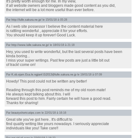
It's pretty worth enough for me. In my view,
if all website owners and bloggers made good content as you did,
the internet will be a lot more useful than ever before.
Par
http://lulle.sakura.ne.jp/
le 15/01/18 à 05:28
As I web site possessor I believe the content material here
is rattling wonderful , appreciate it for your efforts.
You should keep it up forever! Good Luck.
Par
http://www.lulle.sakura.ne.jp/
le 18/01/18 à 21:18
Hey, you used to write wonderful, but the last several posts have been
kinda boring...
I miss your super writings. Past few posts are just a little bit out
of track! come on!
Par
K.ob.ejam.Esa.le.ngjianf.Ei2013@lulle.sakura.ne.jp
le 19/01/18 à 07:09
Howdy! This post could not be written any better!
Reading through this post reminds me of my old room mate!
He always kept talking about this. I will
forward this post to him. Fairly certain he will have a good read.
Thanks for sharing!
Par
beautyshortcutips.com
le 22/01/18 à 16:16
Great site you've got here.. It's difficult to
find quality writing like yours nowadays. I seriously appreciate
individuals like you! Take care!!