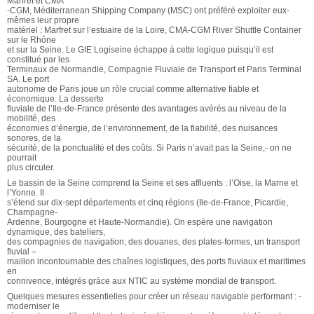
Marfret et CMA
-CGM, Méditerranean Shipping Company (MSC) ont préféré exploiter eux-
mêmes leur propre
matériel : Marfret sur l’estuaire de la Loire, CMA-CGM River Shuttle Container
sur le Rhône
et sur la Seine. Le GIE Logiseine échappe à cette logique puisqu’il est
constitué par les
Terminaux de Normandie, Compagnie Fluviale de Transport et Paris Terminal
SA. Le port
autonome de Paris joue un rôle crucial comme alternative fiable et
économique. La desserte
fluviale de l’Ile-de-France présente des avantages avérés au niveau de la
mobilité, des
économies d’énergie, de l’environnement, de la fiabilité, des nuisances
sonores, de la
sécurité, de la ponctualité et des coûts. Si Paris n’avait pas la Seine,- on ne
pourrait
plus circuler.
Le bassin de la Seine comprend la Seine et ses affluents : l’Oise, la Marne et
l’Yonne. Il
s’étend sur dix-sept départements et cinq régions (Ile-de-France, Picardie,
Champagne-
Ardenne, Bourgogne et Haute-Normandie). On espère une navigation
dynamique, des bateliers,
des compagnies de navigation, des douanes, des plates-formes, un transport
fluvial –
maillon incontournable des chaînes logistiques, des ports fluviaux et maritimes
en
connivence, intégrés grâce aux NTIC au système mondial de transport.
Quelques mesures essentielles pour créer un réseau navigable performant : -
moderniser le