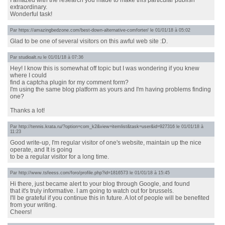
I amazed with the research you made to make this particular publish
extraordinary.
Wonderful task!
Par
https://amazingbedzone.com/best-down-alternative-comforter/
le 01/01/18 à 05:02
Glad to be one of several visitors on this awful web site :D.
Par
studioalt.ru
le 01/01/18 à 07:36
Hey! I know this is somewhat off topic but I was wondering if you knew
where I could
find a captcha plugin for my comment form?
I'm using the same blog platform as yours and I'm having problems finding
one?
Thanks a lot!
Par
http://tennis.krata.ru/?option=com_k2&view=itemlist&task=user&id=927316
le 01/01/18 à
11:23
Good write-up, I'm regular visitor of one's website, maintain up the nice
operate, and It is going
to be a regular visitor for a long time.
Par
http://www.tsfeess.com/foro/profile.php?id=1816573
le 01/01/18 à 15:45
Hi there, just became alert to your blog through Google, and found
that it's truly informative. I am going to watch out for brussels.
I'll be grateful if you continue this in future. A lot of people will be benefited
from your writing.
Cheers!