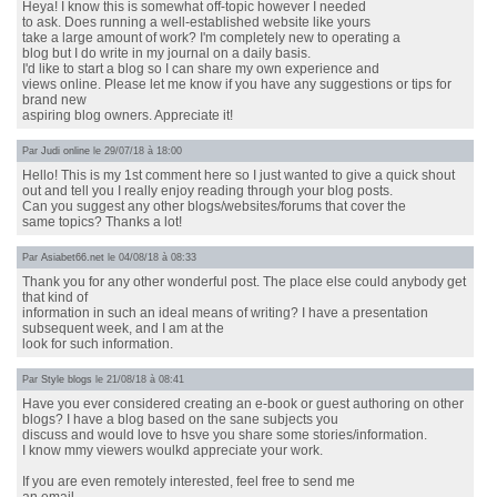
Heya! I know this is somewhat off-topic however I needed
to ask. Does running a well-established website like yours
take a large amount of work? I'm completely new to operating a
blog but I do write in my journal on a daily basis.
I'd like to start a blog so I can share my own experience and
views online. Please let me know if you have any suggestions or tips for
brand new
aspiring blog owners. Appreciate it!
Par
Judi online
le 29/07/18 à 18:00
Hello! This is my 1st comment here so I just wanted to give a quick shout
out and tell you I really enjoy reading through your blog posts.
Can you suggest any other blogs/websites/forums that cover the
same topics? Thanks a lot!
Par
Asiabet66.net
le 04/08/18 à 08:33
Thank you for any other wonderful post. The place else could anybody get
that kind of
information in such an ideal means of writing? I have a presentation
subsequent week, and I am at the
look for such information.
Par
Style blogs
le 21/08/18 à 08:41
Have you ever considered creating an e-book or guest authoring on other
blogs? I have a blog based on the sane subjects you
discuss and would love to hsve you share some stories/information.
I know mmy viewers woulkd appreciate your work.
If you are even remotely interested, feel free to send me