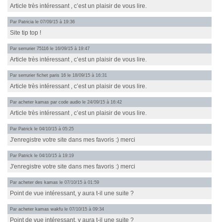
Article très intéressant , c’est un plaisir de vous lire.
Par
Patricia
le 07/09/15 à 19:36
Site tip top !
Par
serrurier 75116
le 16/09/15 à 19:47
Article très intéressant , c’est un plaisir de vous lire.
Par
serrurier fichet paris 16
le 18/09/15 à 16:31
Article très intéressant , c’est un plaisir de vous lire.
Par
acheter kamas par code audio
le 24/09/15 à 16:42
Article très intéressant , c’est un plaisir de vous lire.
Par
Patrick
le 04/10/15 à 05:25
J'enregistre votre site dans mes favoris :) merci
Par
Patrick
le 04/10/15 à 19:19
J'enregistre votre site dans mes favoris :) merci
Par
acheter des kamas
le 07/10/15 à 01:59
Point de vue intéressant, y aura t-il une suite ?
Par
acheter kamas wakfu
le 07/10/15 à 09:34
Point de vue intéressant, y aura t-il une suite ?