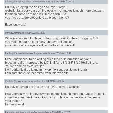
Par
hoganartgarage.ahov1nariodonline.hut2.ru
le 01/01/18 à 16:16
I'm truly enjoying the design and layout of your
website. It's a very easy on the eyes which makes it much more pleasant
for me to come here and visit more often. Did
you hire out a developer to create your theme?
Excellent work!
Par
no2.nayana.kr
le 01/01/18 à 16:23
Wow, marvelous blog layout! How long have you been blogging for?
you make blogging look easy. The overall look of
your web site is magnificent, as well as the content!
Par
http://srose-online-com.keymachine.de
le 01/01/18 à 22:49
Excellent pieces. Keep writing such kind of information on your
blog. Im really impressed by it.[X-N-E-W-L-I-N-S-P-I-N-X]Hello there,
You've done an excellent job.
I will certainly digg it and in my opinion suggest to my friends.
I am sure they'll be benefited from this web site.
Par
http://www.associazioneridere.it
le 04/01/18 à 09:37
I'm truly enjoying the design and layout of your website.
It's a very easy on the eyes which makes it much more enjoyable for me to
come here and visit more often. Did you hire out a developer to create
your theme?
Fantastic work!
Par
multivitaminas y minerales para niños
le 05/01/18 à 12:27