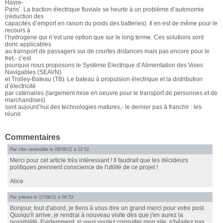
Havre-
Paris’. La traction électrique fluviale se heurte à un problème d’autonomie
(réduction des
capacités d’emport en raison du poids des batteries). Il en est de même pour le
recours à
l’hydrogène qui n’est une option que sur le long terme. Ces solutions sont
donc applicables
au transport de passagers sur de courtes distances mais pas encore pour le
fret,- c’est
pourquoi nous proposons le Système Electrique d’Alimentation des Voies
Navigables (SEAVN)
et Trolley-Bateau (TB). Le bateau à propulsion électrique et la distribution
d’électricité
par caténaires (largement mise en oeuvre pour le transport de personnes et de
marchandises)
sont aujourd’hui des technologies matures,- le dernier pas à franchir : les
réunir.
Commentaires
Par
clim reversible
le 08/08/11 à 12:52
Merci pour cet article très intéressant ! Il faudrait que les décideurs
politiques prennent conscience de l'utilité de ce projet !
Alice
Par
yokoro
le 17/08/11 à 09:33
Bonjour, tout d'abord, je tiens à vous dire un grand merci pour votre post.
Quoiqu'il arrive, je rendrai à nouveau visite dès que j'en aurez la
possibilité. Evidemment, si vous voulez consulter mon site, n'hésitez pas.