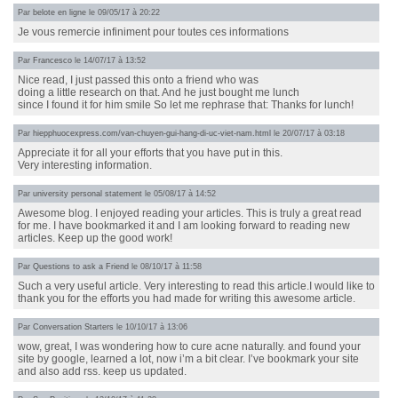
Par
belote en ligne
le 09/05/17 à 20:22
Je vous remercie infiniment pour toutes ces informations
Par
Francesco
le 14/07/17 à 13:52
Nice read, I just passed this onto a friend who was
doing a little research on that. And he just bought me lunch
since I found it for him smile So let me rephrase that: Thanks for lunch!
Par
hiepphuocexpress.com/van-chuyen-gui-hang-di-uc-viet-nam.html
le 20/07/17 à 03:18
Appreciate it for all your efforts that you have put in this.
Very interesting information.
Par
university personal statement
le 05/08/17 à 14:52
Awesome blog. I enjoyed reading your articles. This is truly a great read
for me. I have bookmarked it and I am looking forward to reading new
articles. Keep up the good work!
Par
Questions to ask a Friend
le 08/10/17 à 11:58
Such a very useful article. Very interesting to read this article.I would like to
thank you for the efforts you had made for writing this awesome article.
Par
Conversation Starters
le 10/10/17 à 13:06
wow, great, I was wondering how to cure acne naturally. and found your
site by google, learned a lot, now i’m a bit clear. I’ve bookmark your site
and also add rss. keep us updated.