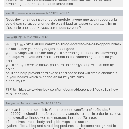
pertaining-to-to-the-south-south-korea.html
Par
https://www.arti-pro-serrurier
le 17/12/18 à 11:27
Nous devrions nus inspirer de ce modèle j'avoue que avoir recours à la
voie d’eau serait pertinent et de plus il faudrai laisser cela gratuit. Enfin
c'est juste une idée. Et vous qu'en pensez vous?
Par
슈퍼카지노
le 22/12/18 à 09:47
슈퍼카지노 - https://issuu.com/thepi1blog/docs/find-the-best-opportunities-
for-onl - Once your body begins to feel good,
your cravings will subside and you'll be reaping the benefits of lowering
the sugar with your diet. You're certain to find something perfect for you
and that
you'll enjoy. Exercise allows you burn up energy along with fat and by
doing
so, it can help prevent cardiovascular disease that will create chemicals
in your bodies which might be absolutely vital with
a healthy life.
카지노 - https://www.kiwibox.com/temo9diary/blog/entry/146675163/how-
to-bluff-online/
Par
you can find out more
le 22/12/18 à 10:03
you can find out more - http://game-cotuong.com/forum/profile.php?
id=26007 - It should therefore be hardly surprising that, in order to achieve
total overall wellness, we must manage the three (3) areas
of ourselves - mind, body and spirit. Yoga: this ancient
system of breathing and stretching postures has become recognized to