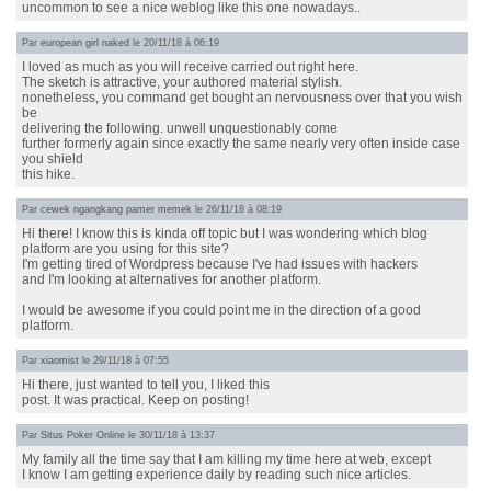
uncommon to see a nice weblog like this one nowadays..
Par
european girl naked
le 20/11/18 à 06:19
I loved as much as you will receive carried out right here.
The sketch is attractive, your authored material stylish.
nonetheless, you command get bought an nervousness over that you wish
be
delivering the following. unwell unquestionably come
further formerly again since exactly the same nearly very often inside case
you shield
this hike.
Par
cewek ngangkang pamer memek
le 26/11/18 à 08:19
Hi there! I know this is kinda off topic but I was wondering which blog
platform are you using for this site?
I'm getting tired of Wordpress because I've had issues with hackers
and I'm looking at alternatives for another platform.
I would be awesome if you could point me in the direction of a good
platform.
Par
xiaomist
le 29/11/18 à 07:55
Hi there, just wanted to tell you, I liked this
post. It was practical. Keep on posting!
Par
Situs Poker Online
le 30/11/18 à 13:37
My family all the time say that I am killing my time here at web, except
I know I am getting experience daily by reading such nice articles.