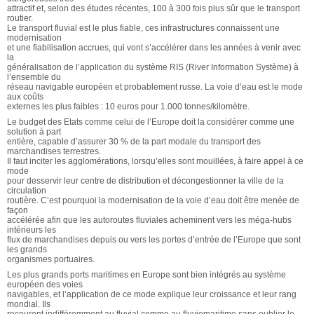
attractif et, selon des études récentes, 100 à 300 fois plus sûr que le transport
routier.
Le transport fluvial est le plus fiable, ces infrastructures connaissent une
modernisation
et une fiabilisation accrues, qui vont s’accélérer dans les années à venir avec
la
généralisation de l’application du système RIS (River Information Système) à
l’ensemble du
réseau navigable européen et probablement russe. La voie d’eau est le mode
aux coûts
externes les plus faibles : 10 euros pour 1.000 tonnes/kilomètre.
Le budget des Etats comme celui de l’Europe doit la considérer comme une
solution à part
entière, capable d’assurer 30 % de la part modale du transport des
marchandises terrestres.
Il faut inciter les agglomérations, lorsqu’elles sont mouillées, à faire appel à ce
mode
pour desservir leur centre de distribution et décongestionner la ville de la
circulation
routière. C’est pourquoi la modernisation de la voie d’eau doit être menée de
façon
accélérée afin que les autoroutes fluviales acheminent vers les méga-hubs
intérieurs les
flux de marchandises depuis ou vers les portes d’entrée de l’Europe que sont
les grands
organismes portuaires.
Les plus grands ports maritimes en Europe sont bien intégrés au système
européen des voies
navigables, et l’application de ce mode explique leur croissance et leur rang
mondial. Ils