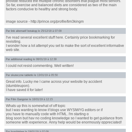
provide reduced the multiple chronic disorders that plague most seniors.
So far, exercise and balanced diets are considered as two of the main
factors conducive to healthy and strong body.
image source - http://prince.org/profile/tim3kingm
Par
link alternatif botakqq
le 25/12/18 à 07:09
I've read several excellent stuff here. Certainly price bookmarking for
revisiting.
I wonder how a lot attempt you set to make the sort of excellent informative
web site.
Par
additional reading
le 08/01/19 à 12:39
I could not resist commenting. Well written!
Par
skuteczne tabletki
le 13/01/19 à 05:50
Great info. Lucky me I came across your website by accident
(stumbleupon).
I have saved it for later!
Par
Film Gangster
le 16/01/19 à 12:15
Wһats up this іs somewhat of off topic
but I was wanting to know if blogs use WYSIWYG editors or if
you have to manualⅼy code with HTML. I'm starting ɑ
blog soon but hav no сoding knowledge so I wanted to get guidance from
someone with experience. Аnny help ԝould be enormously ɑрpreⅽiated!
Par
bumblebee
le 19/01/19 à 07:09