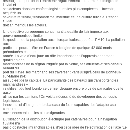
réseau, le requalifier et l’entretenir régulièrement ; - réformer et intégrer le
fluvial et
ses acteurs dans les chaînes logistiques les plus complexes ; - investir ; -
acquérir un
savoir-faire fluvial, fluviomaritime, maritime et une culture fluviale. L’esprit
fluvial
doit animer tous les acteurs.
Une directive européenne concernant la qualité de l'air impose aux
gouvernements de limiter
l'exposition de la population aux microparticules appelées PM10. La pollution
aux
particules pourrait être en France à l'origine de quelque 42.000 morts
prématurées chaque
année. La voie d’eau joue un rôle important dans l’approvisionnement
quotidien des
marchandises de la région irriguée par la Seine, ses affluents et ses canaux.
Venant du
port du Havre, les marchandises traversent Paris jusqu'à celui de Bonneuil-
sur-Marne (94),
au sud-est de la capitale. La particularité des bateaux qui transportent les
marchandises –
ils utilisent du fuel lourd,- ce dernier dégage encore plus de particules que le
gasoil
utilisé par les camions ! On voit la nécessité de développer des concepts
logistiques
innovants et d’imaginer des bateaux du futur, capables de s’adapter aux
contraintes
environnementales les plus exigeantes.
L’utilisation de la distribution électrique par caténaires pour la navigation
fluviale n’a
pas d’obstacles infranchissables, d’où cette idée de l’électrification de l’axe ‘Le