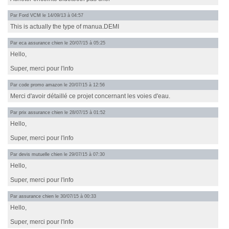
Par
Ford VCM
le 14/09/13 à 04:57
This is actually the type of manua.DEMI
Par
eca assurance chien
le 20/07/15 à 05:25
Hello,
Super, merci pour l'info
Par
code promo amazon
le 20/07/15 à 12:56
Merci d'avoir détaillé ce projet concernant les voies d'eau.
Par
prix assurance chien
le 28/07/15 à 01:52
Hello,
Super, merci pour l'info
Par
devis mutuelle chien
le 29/07/15 à 07:30
Hello,
Super, merci pour l'info
Par
assurance chien
le 30/07/15 à 00:33
Hello,
Super, merci pour l'info