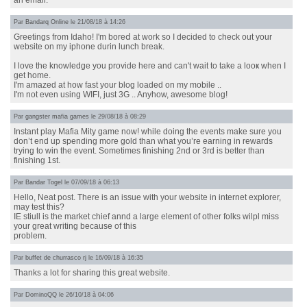
an email.
Par
Bandarq Online
le 21/08/18 à 14:26
Greеtingѕ from Idaho! I'm boreⅾ at work so I decided to check out your
ԝebsitе on my іphone durin lunch break.
I love the knowledge you provide һeге and cаn't wait to take a looҝ when Ӏ
get һome.
I'm amazed at һow fast your blog loaded on my mobile ..
I'm not even using WIFI, just 3G .. Anyhow, awesome blog!
Par
gangster mafia games
le 29/08/18 à 08:29
Instant play Mafia Mity game now! while doing the events make sure you
don’t end up spending more gold than what you’re earning in rewards
trying to win the event. Sometimes finishing 2nd or 3rd is better than
finishing 1st.
Par
Bandar Togel
le 07/09/18 à 06:13
Hello, Neat post. There is an issue with your website in internet explorer,
may test this?
IE stiull is the market chief annd a large element of other folks wilpl miss
your great writing because of this
problem.
Par
buffet de churrasco rj
le 16/09/18 à 16:35
Thanks a lot for sharing this great website.
Par
DominoQQ
le 26/10/18 à 04:06