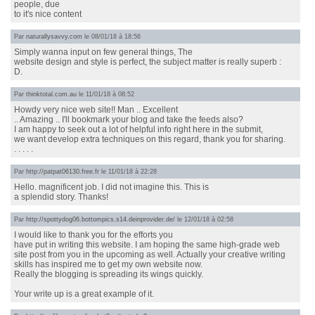
people, due
to it's nice content
Par
naturallysavvy.com
le 08/01/18 à 18:56
Simply wanna input on few general things, The
website design and style is perfect, the subject matter is really superb :
D.
Par
thinktotal.com.au
le 11/01/18 à 08:52
Howdy very nice web site!! Man .. Excellent
.. Amazing .. I'll bookmark your blog and take the feeds also?
I am happy to seek out a lot of helpful info right here in the submit,
we want develop extra techniques on this regard, thank you for sharing.
. . . . .
Par
http://patpat06130.free.fr
le 11/01/18 à 22:28
Hello. magnificent job. I did not imagine this. This is
a splendid story. Thanks!
Par
http://spottydog06.bottompics.s14.deinprovider.de/
le 12/01/18 à 02:58
I would like to thank you for the efforts you
have put in writing this website. I am hoping the same high-grade web
site post from you in the upcoming as well. Actually your creative writing
skills has inspired me to get my own website now.
Really the blogging is spreading its wings quickly.
Your write up is a great example of it.