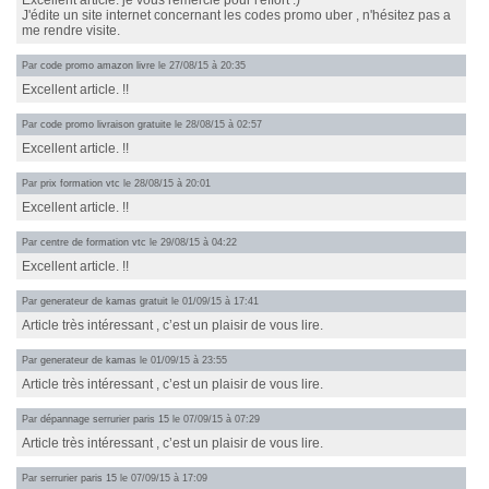
Excellent article. je vous remercie pour l'effort :)
J'édite un site internet concernant les codes promo uber , n'hésitez pas a
me rendre visite.
Par
code promo amazon livre
le 27/08/15 à 20:35
Excellent article. !!
Par
code promo livraison gratuite
le 28/08/15 à 02:57
Excellent article. !!
Par
prix formation vtc
le 28/08/15 à 20:01
Excellent article. !!
Par
centre de formation vtc
le 29/08/15 à 04:22
Excellent article. !!
Par
generateur de kamas gratuit
le 01/09/15 à 17:41
Article très intéressant , c’est un plaisir de vous lire.
Par
generateur de kamas
le 01/09/15 à 23:55
Article très intéressant , c’est un plaisir de vous lire.
Par
dépannage serrurier paris 15
le 07/09/15 à 07:29
Article très intéressant , c’est un plaisir de vous lire.
Par
serrurier paris 15
le 07/09/15 à 17:09