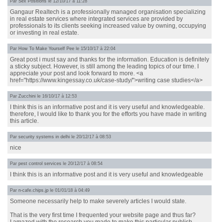
Par
Sex Positions
le 12/10/17 à 11:28
Gangaur Realtech is a professionally managed organisation specializing
in real estate services where integrated services are provided by
professionals to its clients seeking increased value by owning, occupying
or investing in real estate.
Par
How To Make Yourself Pee
le 15/10/17 à 22:04
Great post i must say and thanks for the information. Education is definitely
a sticky subject. However, is still among the leading topics of our time. I
appreciate your post and look forward to more. <a
href="https://www.kingessay.co.uk/case-study/">writing case studies</a>
Par
Zucchini
le 16/10/17 à 12:53
I think this is an informative post and it is very useful and knowledgeable.
therefore, I would like to thank you for the efforts you have made in writing
this article.
Par
security systems in delhi
le 20/12/17 à 08:53
nice
Par
pest control services
le 20/12/17 à 08:54
I think this is an informative post and it is very useful and knowledgeable
Par
n-cafe.chips.jp
le 01/01/18 à 04:49
Someone necessarily help to make severely articles I would state.
That is the very first time I frequented your website page and thus far?